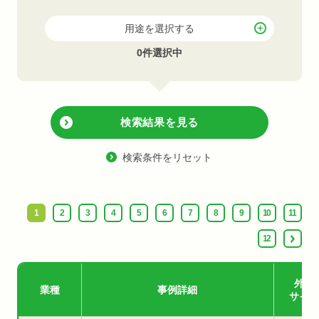
用途を選択する
0件選択中
検索結果を見る
検索条件をリセット
1
2
3
4
5
6
7
8
9
10
11
12
外部
業種
事例詳細
サイト