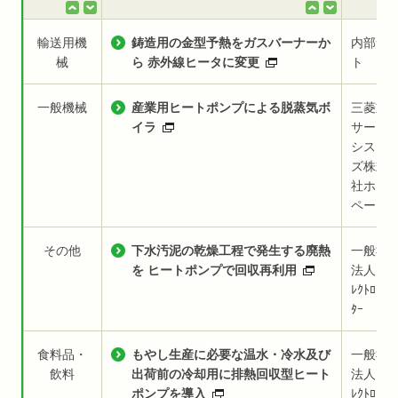
輸送用機
鋳造用の金型予熱をガスバーナーか
内部サ
械
ら 赤外線ヒータに変更
ト
一般機械
産業用ヒートポンプによる脱蒸気ボ
三菱重
イラ
サーマ
システ
ズ株式
社ホー
ページ
その他
下水汚泥の乾燥工程で発生する廃熱
一般社
を ヒートポンプで回収再利用
法人日本
ﾚｸﾄﾛﾋｰﾄ
ﾀｰ
食料品・
もやし生産に必要な温水・冷水及び
一般社
飲料
出荷前の冷却用に排熱回収型ヒート
法人日本
ポンプを導入
ﾚｸﾄﾛﾋｰﾄ