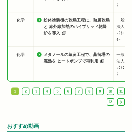
ﾀｰ
化学
紛体塗装後の乾燥工程に、熱風乾燥
一般社
と 赤外線加熱のハイブリッド乾燥
法人日本
炉を導入
ﾚｸﾄﾛﾋｰﾄ
ﾀｰ
化学
メタノールの蒸留工程で、蒸留塔の
一般社
廃熱を ヒートポンプで再利用
法人日本
ﾚｸﾄﾛﾋｰﾄ
ﾀｰ
1
2
3
4
5
6
7
8
9
10
11
12
おすすめ動画