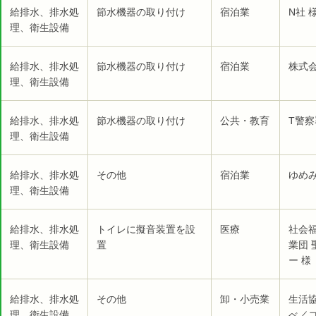
給排水、排水処
節水機器の取り付け
宿泊業
N社 
理、衛生設備
給排水、排水処
節水機器の取り付け
宿泊業
株式
理、衛生設備
給排水、排水処
節水機器の取り付け
公共・教育
T警察
理、衛生設備
給排水、排水処
その他
宿泊業
ゆめみ
理、衛生設備
給排水、排水処
トイレに擬音装置を設
医療
社会
理、衛生設備
置
業団
ー 様
給排水、排水処
その他
卸・小売業
生活
理、衛生設備
べ／コ