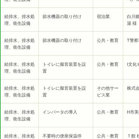
給排水、排水処
節水機器の取り付け
宿泊業
白川
理、衛生設備
湯 様
給排水、排水処
節水機器の取り付け
公共・教育
T警察
理、衛生設備
給排水、排水処
トイレに擬音装置を設
公共・教育
I文化
理、衛生設備
置
給排水、排水処
トイレに擬音装置を設
その他サー
株式会
理、衛生設備
置
ビス業
給排水、排水処
インバータの導入
公共・教育
H市美
理、衛生設備
給排水、排水処
不要時の便座保温停
公共・教育
Ｔ館 