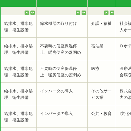
給排水、排水処
節水機器の取り付け
介護・福祉
社会
理、衛生設備
人ホー
給排水、排水処
不要時の便座保温停
宿泊業
Ｄホテ
理、衛生設備
止、暖房便座の蓋閉め
給排水、排水処
不要時の便座保温停
医療
医療
理、衛生設備
止、暖房便座の蓋閉め
会病院
給排水、排水処
インバータの導入
その他サー
株式
理、衛生設備
ビス業
力の湯
給排水、排水処
インバータの導入
公共・教育
I文化
理、衛生設備