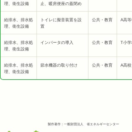
理、衛生設備
止、暖房便座の蓋閉め
給排水、排水処
トイレに擬音装置を設
公共・教育
A高等
理、衛生設備
置
給排水、排水処
インバータの導入
公共・教育
T小学
理、衛生設備
給排水、排水処
節水機器の取り付け
公共・教育
A高校
理、衛生設備
製作著作：一般財団法人 省エネルギーセンター