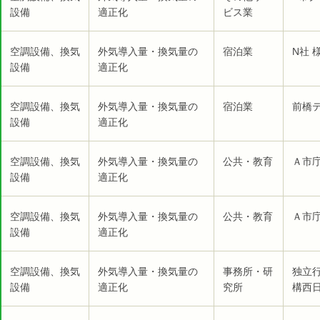
設備
適正化
ビス業
空調設備、換気
外気導入量・換気量の
宿泊業
N社 
設備
適正化
空調設備、換気
外気導入量・換気量の
宿泊業
前橋テ
設備
適正化
空調設備、換気
外気導入量・換気量の
公共・教育
Ａ市庁
設備
適正化
空調設備、換気
外気導入量・換気量の
公共・教育
Ａ市庁
設備
適正化
空調設備、換気
外気導入量・換気量の
事務所・研
独立
設備
適正化
究所
構西日