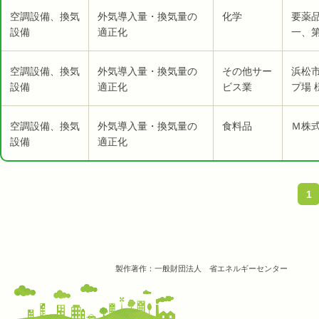
空調設備、換気
外気導入量・換気量の
化学
要薬
設備
適正化
一、第
空調設備、換気
外気導入量・換気量の
その他サー
浜松
設備
適正化
ビス業
プ場 
空調設備、換気
外気導入量・換気量の
食料品
Ｍ株式
設備
適正化
1
製作著作：一般財団法人 省エネルギーセンター