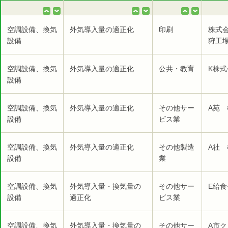
空調設備、換気
外気導入量の適正化
印刷
株式
設備
狩工
空調設備、換気
外気導入量の適正化
公共・教育
K株
設備
空調設備、換気
外気導入量の適正化
その他サー
A苑 
設備
ビス業
空調設備、換気
外気導入量の適正化
その他製造
A社 
設備
業
空調設備、換気
外気導入量・換気量の
その他サー
E給食
設備
適正化
ビス業
空調設備、換気
外気導入量・換気量の
その他サー
A市ク