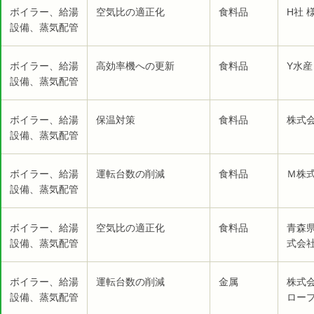
ボイラー、給湯
空気比の適正化
食料品
H社 
設備、蒸気配管
ボイラー、給湯
高効率機への更新
食料品
Y水産
設備、蒸気配管
ボイラー、給湯
保温対策
食料品
株式会
設備、蒸気配管
ボイラー、給湯
運転台数の削減
食料品
Ｍ株式
設備、蒸気配管
ボイラー、給湯
空気比の適正化
食料品
青森
設備、蒸気配管
式会社
ボイラー、給湯
運転台数の削減
金属
株式
設備、蒸気配管
ロープ