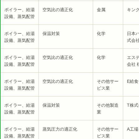
ボイラー、給湯
空気比の適正化
金属
キン
設備、蒸気配管
ボイラー、給湯
保温対策
化学
日本
設備、蒸気配管
式会社
ボイラー、給湯
空気比の適正化
化学
エス
設備、蒸気配管
会社 
ボイラー、給湯
空気比の適正化
その他サー
E給食
設備、蒸気配管
ビス業
ボイラー、給湯
保温対策
その他製造
T株式
設備、蒸気配管
業
ボイラー、給湯
蒸気圧力の適正化
その他サー
A工場
設備、蒸気配管
ビス業