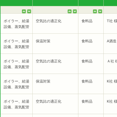
ボイラー、給湯
空気比の適正化
食料品
T社 
設備、蒸気配管
ボイラー、給湯
保温対策
食料品
A酒造
設備、蒸気配管
ボイラー、給湯
空気比の適正化
食料品
Ａ社 
設備、蒸気配管
ボイラー、給湯
保温対策
食料品
K社 
設備、蒸気配管
ボイラー、給湯
空気比の適正化
食料品
K社 
設備、蒸気配管