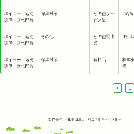
ボイラー、給湯
保温対策
その他サー
E給食
設備、蒸気配管
ビス業
ボイラー、給湯
その他
その他製造
S社 
設備、蒸気配管
業
ボイラー、給湯
保温対策
食料品
株式
設備、蒸気配管
様
‹
1
製作著作：一般財団法人 省エネルギーセンター