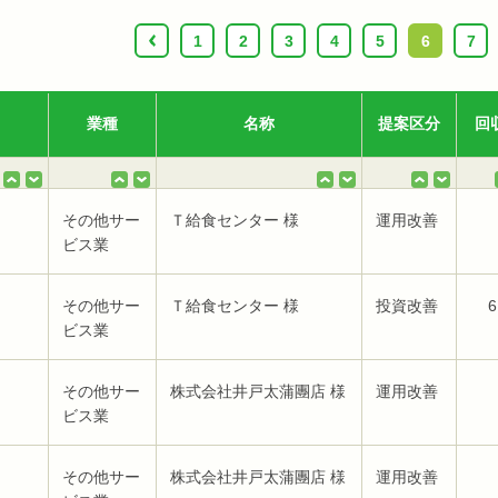
‹
1
2
3
4
5
6
7
業種
名称
提案区分
回
その他サー
Ｔ給食センター 様
運用改善
ビス業
その他サー
Ｔ給食センター 様
投資改善
6
ビス業
その他サー
株式会社井戸太蒲團店 様
運用改善
ビス業
その他サー
株式会社井戸太蒲團店 様
運用改善