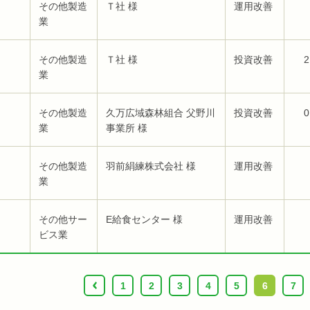
その他製造
Ｔ社 様
運用改善
業
その他製造
Ｔ社 様
投資改善
2
業
その他製造
久万広域森林組合 父野川
投資改善
0
業
事業所 様
その他製造
羽前絹練株式会社 様
運用改善
業
その他サー
E給食センター 様
運用改善
ビス業
‹
1
2
3
4
5
6
7