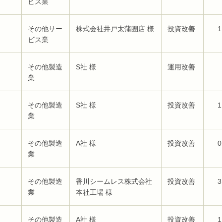
ビス業
その他サー
株式会社井戸太蒲團店 様
投資改善
1
ビス業
その他製造
S社 様
運用改善
業
その他製造
S社 様
投資改善
1
業
その他製造
A社 様
投資改善
0
業
その他製造
香川シームレス株式会社
投資改善
3
業
本社工場 様
その他製造
A社 様
投資改善
1