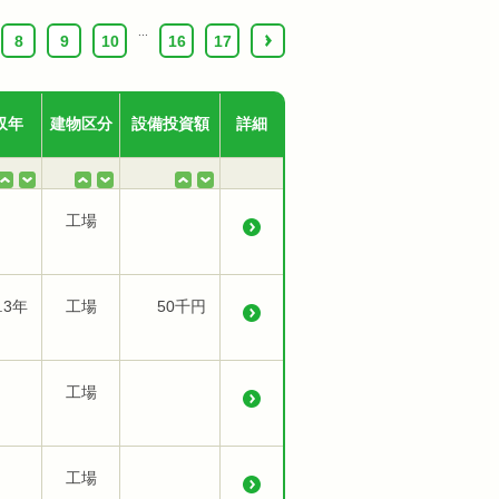
...
8
9
10
16
17
›
収年
建物区分
設備投資額
詳細
工場
.3年
工場
50千円
工場
工場