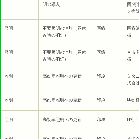
明の導入
団 
ン病院
照明
不要照明の消灯（昼休
医療
医療
み時の消灯）
様
照明
不要照明の消灯（昼休
医療
Ａ市
み時の消灯）
様
照明
高効率照明への更新
印刷
ミタ
式会社
照明
高効率照明への更新
印刷
N社 
照明
高効率照明への更新
印刷
H社 