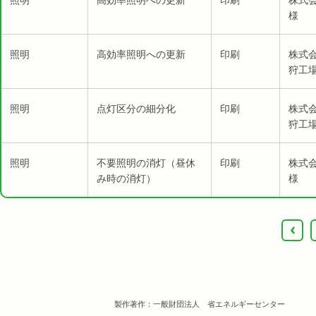
照明
高効率照明への更新
印刷
株式会
様
照明
高効率照明への更新
印刷
株式
狩工
照明
点灯区分の細分化
印刷
株式
狩工
照明
不要照明の消灯（昼休
印刷
株式会
み時の消灯）
様
‹
製作著作：一般財団法人 省エネルギーセンター