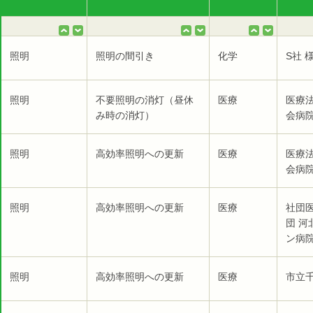
照明
照明の間引き
化学
S社 
照明
不要照明の消灯（昼休
医療
医療
み時の消灯）
会病院
照明
高効率照明への更新
医療
医療
会病院
照明
高効率照明への更新
医療
社団
団 
ン病院
照明
高効率照明への更新
医療
市立千