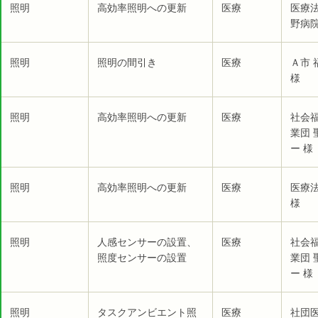
照明
高効率照明への更新
医療
医療
野病院
照明
照明の間引き
医療
Ａ市
様
照明
高効率照明への更新
医療
社会
業団
ー 様
照明
高効率照明への更新
医療
医療
様
照明
人感センサーの設置、
医療
社会
照度センサーの設置
業団
ー 様
照明
タスクアンビエント照
医療
社団