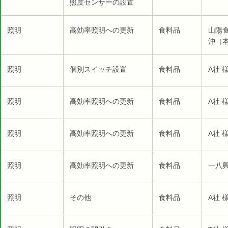
照度センサーの設置
照明
高効率照明への更新
食料品
山陽
沖（本
照明
個別スイッチ設置
食料品
A社 
照明
高効率照明への更新
食料品
A社 
照明
高効率照明への更新
食料品
A社 
照明
高効率照明への更新
食料品
一八
照明
その他
食料品
A社 