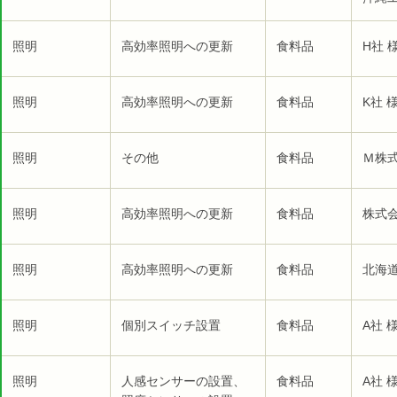
照明
高効率照明への更新
食料品
H社 
照明
高効率照明への更新
食料品
K社 
照明
その他
食料品
Ｍ株式
照明
高効率照明への更新
食料品
株式会
照明
高効率照明への更新
食料品
北海
照明
個別スイッチ設置
食料品
A社 
照明
人感センサーの設置、
食料品
A社 