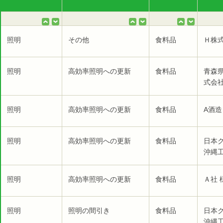
照明
その他
食料品
Ｈ株式
照明
高効率照明への更新
食料品
青森
式会社
照明
高効率照明への更新
食料品
A酒造
照明
高効率照明への更新
食料品
日本
沖縄工
照明
高効率照明への更新
食料品
Ａ社 
照明
照明の間引き
食料品
日本
沖縄工