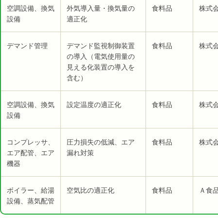
空調設備、換気
外気導入量・換気量の
食料品
株式会
設備
適正化
デマンド管理
デマンド監視制御装置
食料品
株式会
の導入（電気使用量の
見える化装置の導入を
含む）
空調設備、換気
設定温度の適正化
食料品
株式会
設備
コンプレッサ、
圧力損失の低減、エア
食料品
株式会
エア配管、エア
漏れ対策
機器
ボイラー、給湯
空気比の適正化
食料品
Ａ食品
設備、蒸気配管