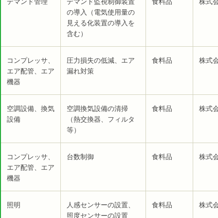
デマンド管理
デマンド監視制御装置
食料品
株式
の導入（電気使用量の
見える化装置の導入を
含む）
コンプレッサ、
圧力損失の低減、エア
食料品
株式
エア配管、エア
漏れ対策
機器
空調設備、換気
空調換気設備の清掃
食料品
株式会
設備
（熱交換器、フィルタ
等）
コンプレッサ、
台数制御
食料品
株式会
エア配管、エア
機器
照明
人感センサーの設置、
食料品
株式会
照度センサーの設置