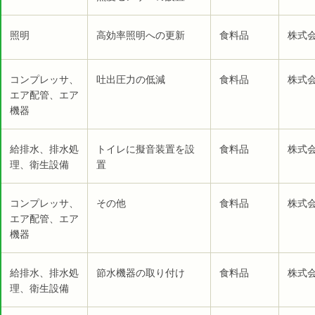
照明
高効率照明への更新
食料品
株式会
コンプレッサ、
吐出圧力の低減
食料品
株式会
エア配管、エア
機器
給排水、排水処
トイレに擬音装置を設
食料品
株式会
理、衛生設備
置
コンプレッサ、
その他
食料品
株式会
エア配管、エア
機器
給排水、排水処
節水機器の取り付け
食料品
株式会
理、衛生設備