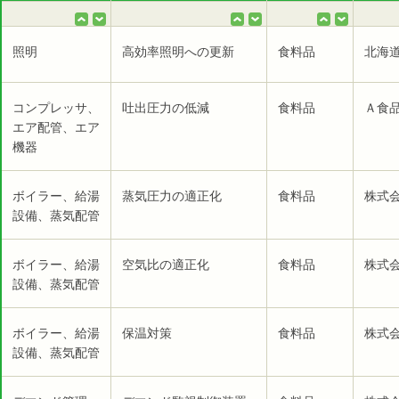
照明
高効率照明への更新
食料品
北海
コンプレッサ、
吐出圧力の低減
食料品
Ａ食品
エア配管、エア
機器
ボイラー、給湯
蒸気圧力の適正化
食料品
株式
設備、蒸気配管
ボイラー、給湯
空気比の適正化
食料品
株式
設備、蒸気配管
ボイラー、給湯
保温対策
食料品
株式
設備、蒸気配管