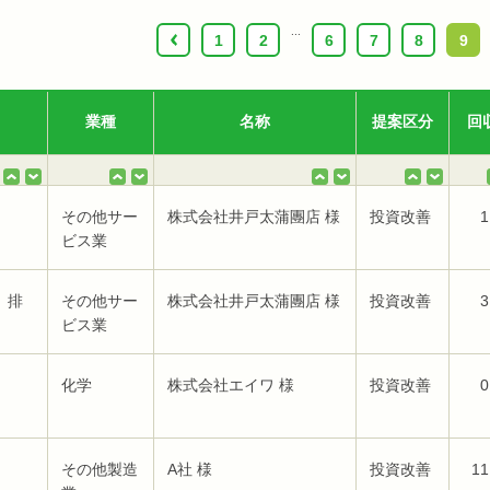
...
‹
1
2
6
7
8
9
業種
名称
提案区分
回
その他サー
株式会社井戸太蒲團店 様
投資改善
1
ビス業
、排
その他サー
株式会社井戸太蒲團店 様
投資改善
3
ビス業
化学
株式会社エイワ 様
投資改善
0
その他製造
A社 様
投資改善
11