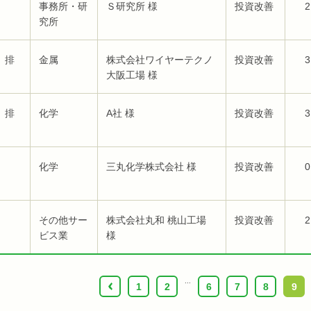
事務所・研
Ｓ研究所 様
投資改善
2
究所
、排
金属
株式会社ワイヤーテクノ
投資改善
3
大阪工場 様
、排
化学
A社 様
投資改善
3
化学
三丸化学株式会社 様
投資改善
0
その他サー
株式会社丸和 桃山工場
投資改善
2
ビス業
様
...
‹
1
2
6
7
8
9