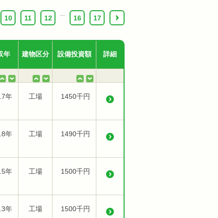
...
10
11
12
16
17
›
収年
建物区分
設備投資額
詳細
.7年
工場
1450千円
.8年
工場
1490千円
.5年
工場
1500千円
.3年
工場
1500千円