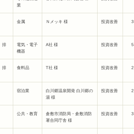
業
金属
Ｎメッキ 様
投資改善
3
、排
電気・電子
A社 様
投資改善
5
機器
、排
食料品
T社 様
投資改善
2
宿泊業
白川郷温泉開発 白川郷の
投資改善
2
湯 様
公共・教育
倉敷市消防局・倉敷消防
投資改善
3
署合同庁舎 様