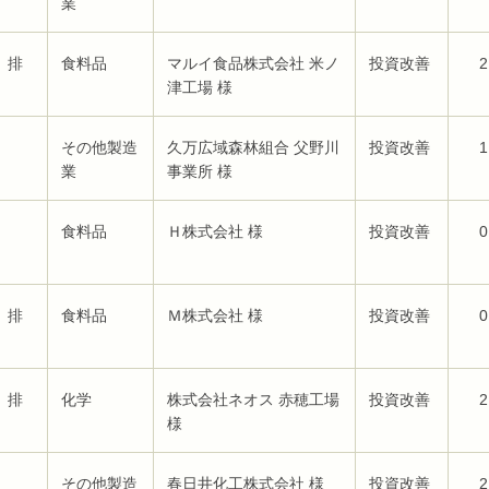
業
、排
食料品
マルイ食品株式会社 米ノ
投資改善
2
津工場 様
その他製造
久万広域森林組合 父野川
投資改善
1
業
事業所 様
食料品
Ｈ株式会社 様
投資改善
0
、排
食料品
Ｍ株式会社 様
投資改善
0
、排
化学
株式会社ネオス 赤穂工場
投資改善
2
様
その他製造
春日井化工株式会社 様
投資改善
2