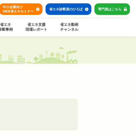
中小企業向け
省エネ診断員の
ひろば
専門員は
こちら
WEB省エネセミナー
省エネ
省エネ支援
省エネ動画
診断事例
現場レポート
チャンネル