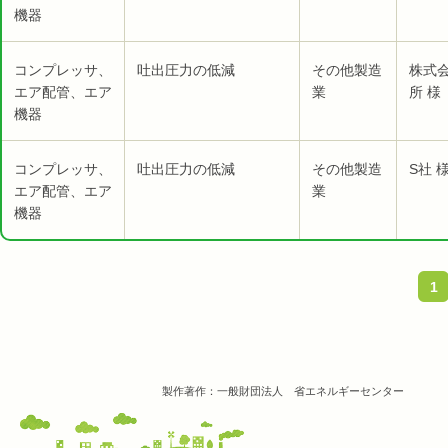
機器
コンプレッサ、
吐出圧力の低減
その他製造
株式
エア配管、エア
業
所 様
機器
コンプレッサ、
吐出圧力の低減
その他製造
S社 
エア配管、エア
業
機器
1
製作著作：一般財団法人 省エネルギーセンター