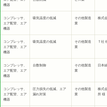
機器
コンプレッサ、
吸気温度の低減
その他製造
株式
エア配管、エア
業
機器
コンプレッサ、
吸気温度の低減
その他製造
Ｔ社 
エア配管、エア
業
機器
コンプレッサ、
台数制御
その他製造
日本絨
エア配管、エア
業
機器
コンプレッサ、
圧力損失の低減、エア
その他製造
株式
エア配管、エア
漏れ対策
業
所 様
機器