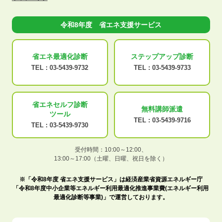
令和8年度 省エネ支援サービス
省エネ最適化
診断
ステップアップ
診断
TEL :
03-5439-9732
TEL :
03-5439-9733
省エネセルフ診断
無料講師派遣
ツール
TEL :
03-5439-9716
TEL :
03-5439-9730
受付時間：10:00～12:00、
13:00～17:00（土曜、日曜、祝日を除く）
※「令和8年度 省エネ支援サービス」は経済産業省資源エネルギー庁
「令和8年度中小企業等エネルギー利用最適化推進事業費(エネルギー利用
最適化診断等事業)」で運営しております。