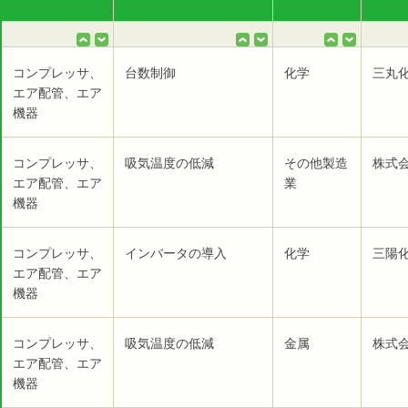
コンプレッサ、
台数制御
化学
三丸化
エア配管、エア
機器
コンプレッサ、
吸気温度の低減
その他製造
株式
エア配管、エア
業
機器
コンプレッサ、
インバータの導入
化学
三陽化
エア配管、エア
機器
コンプレッサ、
吸気温度の低減
金属
株式
エア配管、エア
機器