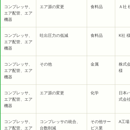
コンプレッサ、
エア源の変更
食料品
Ａ社 
エア配管、エア
機器
コンプレッサ、
吐出圧力の低減
食料品
K社 
エア配管、エア
機器
コンプレッサ、
その他
金属
株式
エア配管、エア
様
機器
コンプレッサ、
エア源の変更
化学
日本
エア配管、エア
式会社
機器
コンプレッサ、
コンプレッサの統合、
その他サー
A工場
エア配管、エア
台数削減
ビス業