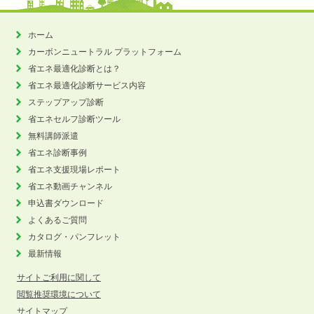
ホーム
カーボンニュートラル
プラットフォーム
省エネ最適化診断とは？
省エネ最適化診断サービス内容
ステップアップ診断
省エネセルフ診断ツール
無料講師派遣
省エネ診断事例
省エネ支援現場レポート
省エネ動画チャンネル
申込書ダウンロード
よくあるご質問
カタログ・パンフレット
最新情報
サイトご利用に関して
閲覧推奨環境について
サイトマップ