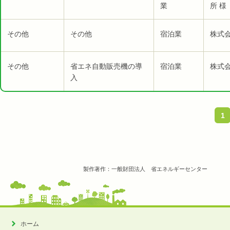
業
所 様
その他
その他
宿泊業
株式
その他
省エネ自動販売機の導
宿泊業
株式
入
1
製作著作：一般財団法人 省エネルギーセンター
ホーム