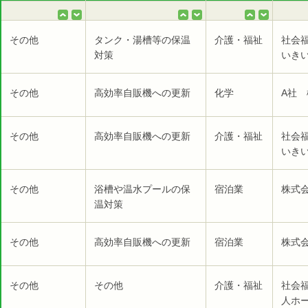
その他
タンク・湯槽等の保温
介護・福祉
社会
対策
いき
その他
高効率自販機への更新
化学
A社 
その他
高効率自販機への更新
介護・福祉
社会
いき
その他
浴槽や温水プールの保
宿泊業
株式
温対策
その他
高効率自販機への更新
宿泊業
株式
その他
その他
介護・福祉
社会
人ホー