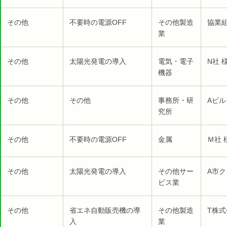
その他
不要時の電源OFF
その他製造
協業組
業
その他
太陽光発電の導入
電気・電子
N社 
機器
その他
その他
事務所・研
Aビル
究所
その他
不要時の電源OFF
金属
Ｍ社 
その他
太陽光発電の導入
その他サー
A市ク
ビス業
その他
省エネ自動販売機の導
その他製造
T株式
入
業