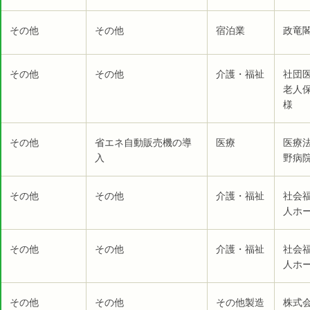
その他
その他
宿泊業
政竜閣
その他
その他
介護・福祉
社団
老人
様
その他
省エネ自動販売機の導
医療
医療
入
野病院
その他
その他
介護・福祉
社会
人ホー
その他
その他
介護・福祉
社会
人ホー
その他
その他
その他製造
株式