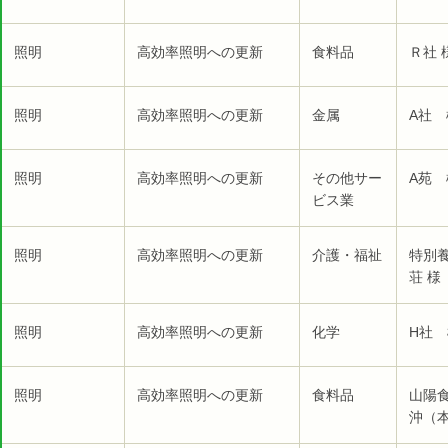
照明
高効率照明への更新
食料品
Ｒ社 
照明
高効率照明への更新
金属
A社 
照明
高効率照明への更新
その他サー
A苑 
ビス業
照明
高効率照明への更新
介護・福祉
特別
荘 様
照明
高効率照明への更新
化学
H社 
照明
高効率照明への更新
食料品
山陽
沖（本