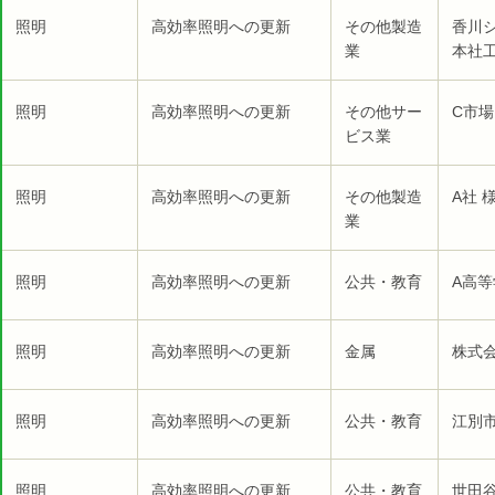
照明
高効率照明への更新
その他製造
香川
業
本社工
照明
高効率照明への更新
その他サー
C市場
ビス業
照明
高効率照明への更新
その他製造
A社 
業
照明
高効率照明への更新
公共・教育
A高等
照明
高効率照明への更新
金属
株式
照明
高効率照明への更新
公共・教育
江別市
照明
高効率照明への更新
公共・教育
世田