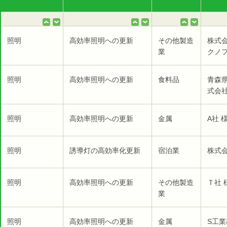
照明
高効率照明への更新
その他製造
株式
業
クノ
照明
高効率照明への更新
食料品
青森
式会社
照明
高効率照明への更新
金属
A社 
照明
誘導灯の高効率化更新
宿泊業
株式
照明
高効率照明への更新
その他製造
Ｔ社 
業
照明
高効率照明への更新
金属
S工業