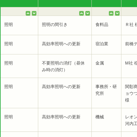
照明
照明の間引き
食料品
Ｒ社 
照明
高効率照明への更新
宿泊業
前橋テ
照明
不要照明の消灯（昼休
金属
M社 
み時の消灯）
照明
高効率照明への更新
事務所・研
関彰
究所
ョウ
様
照明
高効率照明への更新
機械
レオ
河内工