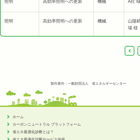
照明
高効率照明への更新
機械
A社 
照明
高効率照明への更新
機械
山陽
場 様
‹
製作著作：一般財団法人 省エネルギーセンター
ホーム
カーボンニュートラル
プラットフォーム
省エネ最適化診断とは？
省エネ最適化診断サービス内容