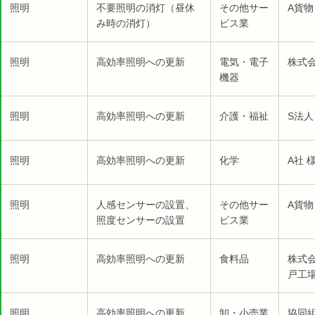
照明
不要照明の消灯（昼休
その他サー
A貨物
み時の消灯）
ビス業
照明
高効率照明への更新
電気・電子
株式
機器
照明
高効率照明への更新
介護・福祉
S法人
照明
高効率照明への更新
化学
A社 
照明
人感センサーの設置、
その他サー
A貨物
照度センサーの設置
ビス業
照明
高効率照明への更新
食料品
株式
戸工場
照明
高効率照明への更新
卸・小売業
協同