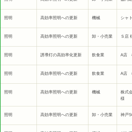
照明
高効率照明への更新
機械
シャ
照明
高効率照明への更新
卸・小売業
Ｓ店 
照明
誘導灯の高効率化更新
飲食業
A店 
照明
高効率照明への更新
飲食業
A店 
照明
高効率照明への更新
機械
株式
様
照明
高効率照明への更新
卸・小売業
神戸S