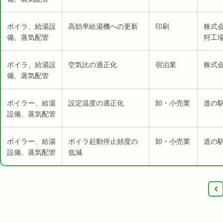
ボイラ、給湯設
高効率給湯機への更新
印刷
株式
備、蒸気配管
狩工
ボイラ、給湯設
空気比の適正化
宿泊業
株式
備、蒸気配管
ボイラー、給湯
設定温度の適正化
卸・小売業
道の
設備、蒸気配管
ボイラー、給湯
ボイラ起動停止頻度の
卸・小売業
道の
設備、蒸気配管
低減
‹