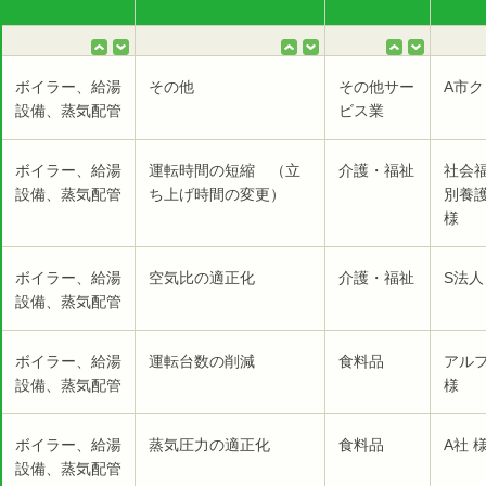
ボイラー、給湯
その他
その他サー
A市ク
設備、蒸気配管
ビス業
ボイラー、給湯
運転時間の短縮 （立
介護・福祉
社会福
設備、蒸気配管
ち上げ時間の変更）
別養
様
ボイラー、給湯
空気比の適正化
介護・福祉
S法人
設備、蒸気配管
ボイラー、給湯
運転台数の削減
食料品
アル
設備、蒸気配管
様
ボイラー、給湯
蒸気圧力の適正化
食料品
A社 
設備、蒸気配管