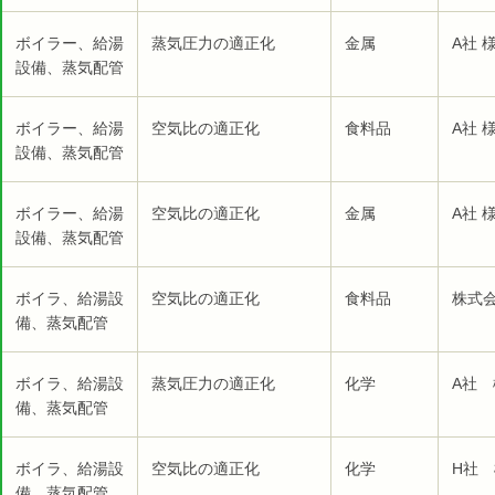
ボイラー、給湯
蒸気圧力の適正化
金属
A社 
設備、蒸気配管
ボイラー、給湯
空気比の適正化
食料品
A社 
設備、蒸気配管
ボイラー、給湯
空気比の適正化
金属
A社 
設備、蒸気配管
ボイラ、給湯設
空気比の適正化
食料品
株式
備、蒸気配管
ボイラ、給湯設
蒸気圧力の適正化
化学
A社 
備、蒸気配管
ボイラ、給湯設
空気比の適正化
化学
H社 
備、蒸気配管