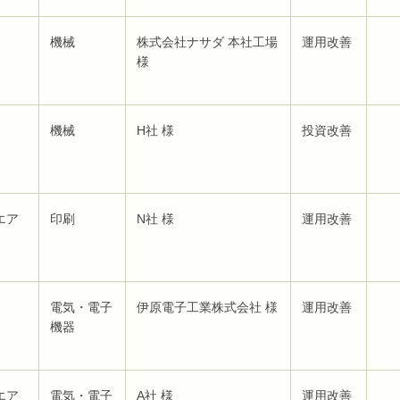
機械
株式会社ナサダ 本社工場
運用改善
様
機械
H社 様
投資改善
エア
印刷
N社 様
運用改善
電気・電子
伊原電子工業株式会社 様
運用改善
機器
エア
電気・電子
A社 様
運用改善