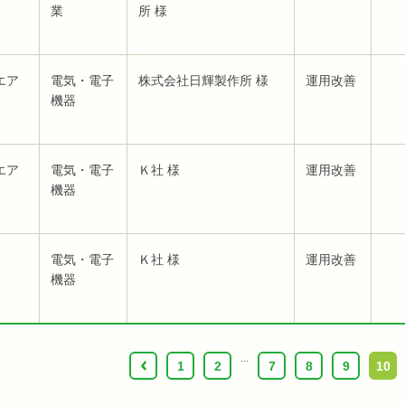
業
所 様
エア
電気・電子
株式会社日輝製作所 様
運用改善
機器
エア
電気・電子
Ｋ社 様
運用改善
機器
電気・電子
Ｋ社 様
運用改善
機器
...
‹
1
2
7
8
9
10