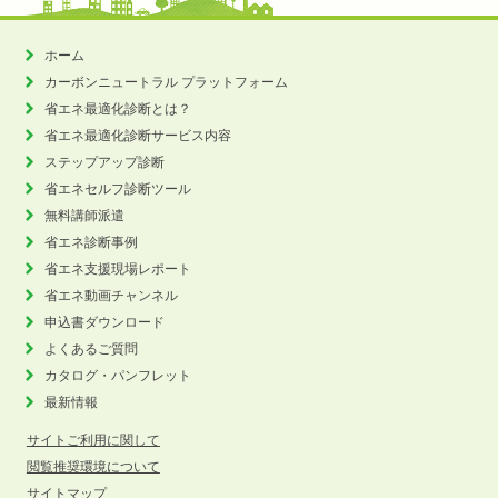
ホーム
カーボンニュートラル
プラットフォーム
省エネ最適化診断とは？
省エネ最適化診断サービス内容
ステップアップ診断
省エネセルフ診断ツール
無料講師派遣
省エネ診断事例
省エネ支援現場レポート
省エネ動画チャンネル
申込書ダウンロード
よくあるご質問
カタログ・パンフレット
最新情報
サイトご利用に関して
閲覧推奨環境について
サイトマップ