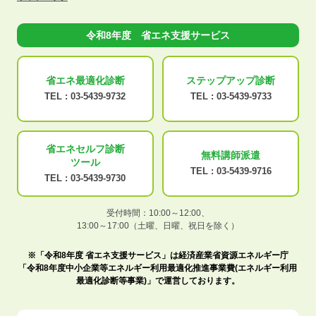
令和8年度 省エネ支援サービス
省エネ最適化
診断
ステップアップ
診断
TEL :
03-5439-9732
TEL :
03-5439-9733
省エネセルフ診断
無料講師派遣
ツール
TEL :
03-5439-9716
TEL :
03-5439-9730
受付時間：10:00～12:00、
13:00～17:00（土曜、日曜、祝日を除く）
※「令和8年度 省エネ支援サービス」は経済産業省資源エネルギー庁
「令和8年度中小企業等エネルギー利用最適化推進事業費(エネルギー利用
最適化診断等事業)」で運営しております。