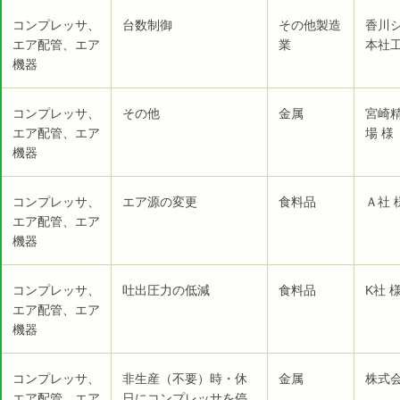
コンプレッサ、
台数制御
その他製造
香川
エア配管、エア
業
本社工
機器
コンプレッサ、
その他
金属
宮崎
エア配管、エア
場 様
機器
コンプレッサ、
エア源の変更
食料品
Ａ社 
エア配管、エア
機器
コンプレッサ、
吐出圧力の低減
食料品
K社 
エア配管、エア
機器
コンプレッサ、
非生産（不要）時・休
金属
株式会
エア配管、エア
日にコンプレッサを停