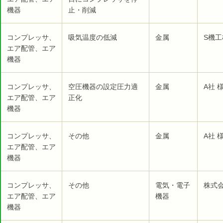
機器
止・削減
コンプレッサ、
吸気温度の低減
金属
S機工
エア配管、エア
機器
コンプレッサ、
空圧機器の設定圧力適
金属
A社 
エア配管、エア
正化
機器
コンプレッサ、
その他
金属
A社 
エア配管、エア
機器
コンプレッサ、
その他
電気・電子
株式
エア配管、エア
機器
機器