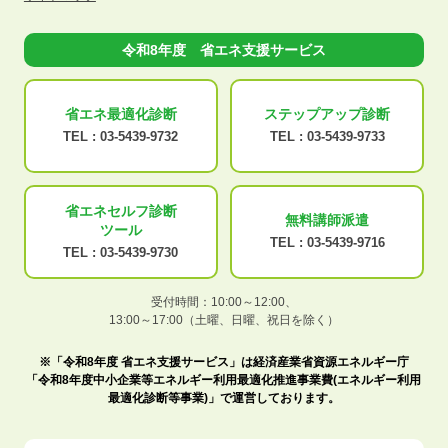
令和8年度 省エネ支援サービス
省エネ最適化
診断
ステップアップ
診断
TEL :
03-5439-9732
TEL :
03-5439-9733
省エネセルフ診断
無料講師派遣
ツール
TEL :
03-5439-9716
TEL :
03-5439-9730
受付時間：10:00～12:00、
13:00～17:00（土曜、日曜、祝日を除く）
※「令和8年度 省エネ支援サービス」は経済産業省資源エネルギー庁
「令和8年度中小企業等エネルギー利用最適化推進事業費(エネルギー利用
最適化診断等事業)」で運営しております。