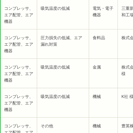
コンプレッサ、
吸気温度の低減
電気・電子
三重
エア配管、エア
機器
和工場
機器
コンプレッサ、
圧力損失の低減、エア
食料品
株式会
エア配管、エア
漏れ対策
機器
コンプレッサ、
吸気温度の低減
金属
株式
エア配管、エア
様
機器
コンプレッサ、
吸気温度の低減
機械
K社 
エア配管、エア
機器
コンプレッサ、
その他
機械
豊英株
エア配管、エア