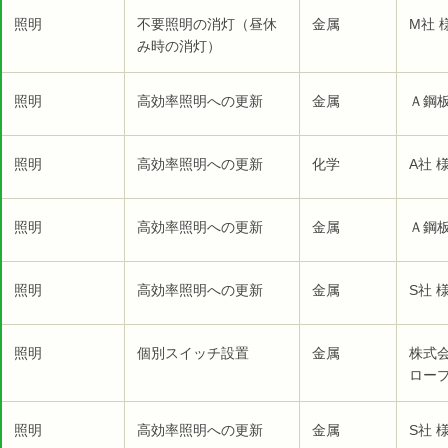
照明
不要照明の消灯（昼休
金属
M社 
み時の消灯）
照明
高効率照明への更新
金属
Ａ鋼板
照明
高効率照明への更新
化学
A社 
照明
高効率照明への更新
金属
Ａ鋼板
照明
高効率照明への更新
金属
S社 
照明
個別スイッチ設置
金属
株式
ロープ
照明
高効率照明への更新
金属
S社 