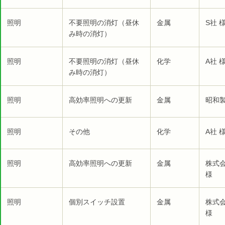
照明
不要照明の消灯（昼休
金属
S社 
み時の消灯）
照明
不要照明の消灯（昼休
化学
A社 
み時の消灯）
照明
高効率照明への更新
金属
昭和製
照明
その他
化学
A社 
照明
高効率照明への更新
金属
株式
様
照明
個別スイッチ設置
金属
株式
様