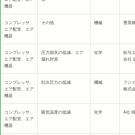
機器
コンプレッサ、
その他
機械
豊英株
エア配管、エア
機器
コンプレッサ、
圧力損失の低減、エア
化学
鈴与
エア配管、エア
漏れ対策
会社 
機器
コンプレッサ、
吐出圧力の低減
機械
フジ
エア配管、エア
株式会
機器
コンプレッサ、
吸気温度の低減
化学
A社 
エア配管、エア
機器