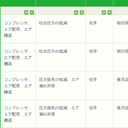
コンプレッサ、
吐出圧力の低減
化学
朝日理
エア配管、エア
機器
コンプレッサ、
吐出圧力の低減
化学
朝日理
エア配管、エア
機器
コンプレッサ、
圧力損失の低減、エア
化学
株式
エア配管、エア
漏れ対策
機器
コンプレッサ、
圧力損失の低減、エア
化学
株式会
エア配管、エア
漏れ対策
機器