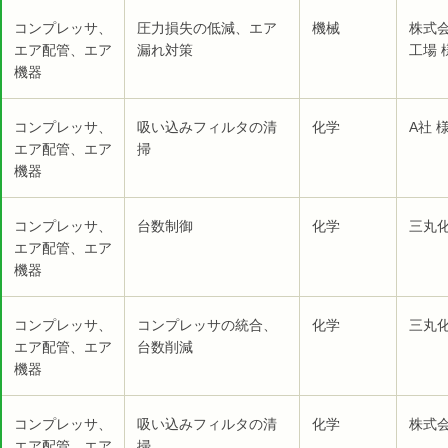
コンプレッサ、
圧力損失の低減、エア
機械
株式
エア配管、エア
漏れ対策
工場 
機器
コンプレッサ、
吸い込みフィルタの清
化学
A社 
エア配管、エア
掃
機器
コンプレッサ、
台数制御
化学
三丸化
エア配管、エア
機器
コンプレッサ、
コンプレッサの統合、
化学
三丸化
エア配管、エア
台数削減
機器
コンプレッサ、
吸い込みフィルタの清
化学
株式
エア配管、エア
掃