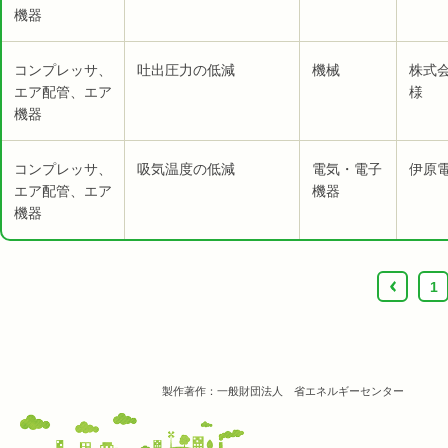
機器
コンプレッサ、
吐出圧力の低減
機械
株式
エア配管、エア
様
機器
コンプレッサ、
吸気温度の低減
電気・電子
伊原
エア配管、エア
機器
機器
‹
1
製作著作：一般財団法人 省エネルギーセンター