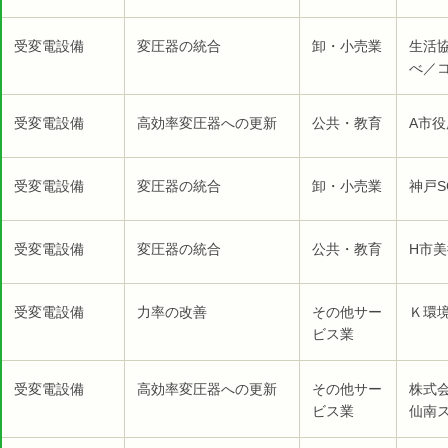
受変電設備
変圧器の統合
卸・小売業
生活
べ／コ
受変電設備
高効率変圧器への更新
公共・教育
A市役
受変電設備
変圧器の統合
卸・小売業
神戸S
受変電設備
変圧器の統合
公共・教育
H市美
受変電設備
力率の改善
その他サー
Ｋ環
ビス業
受変電設備
高効率変圧器への更新
その他サー
株式
ビス業
仙南ス