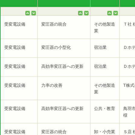
受変電設備
変圧器の統合
その他製造
Ｔ社 
業
受変電設備
変圧器の小型化
宿泊業
Ｄホテ
受変電設備
高効率変圧器への更新
宿泊業
Ｄホテ
受変電設備
力率の改善
その他製造
T株式
業
受変電設備
高効率変圧器への更新
公共・教育
鳥羽
様
受変電設備
変圧器の統合
卸・小売業
Ｓ店 