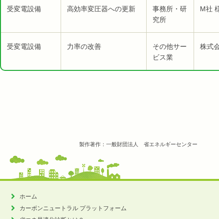
受変電設備
高効率変圧器への更新
事務所・研
M社 
究所
受変電設備
力率の改善
その他サー
株式会
ビス業
製作著作：一般財団法人 省エネルギーセンター
ホーム
カーボンニュートラル
プラットフォーム