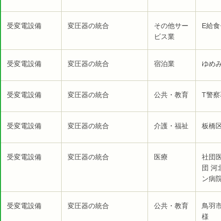
受変電設備
変圧器の統合
その他サー
E給食
ビス業
受変電設備
変圧器の統合
宿泊業
ゆめみ
受変電設備
変圧器の統合
公共・教育
T警察
受変電設備
変圧器の統合
介護・福祉
板橋
受変電設備
変圧器の統合
医療
社団
団 
ン病院
受変電設備
変圧器の統合
公共・教育
鳥羽
様