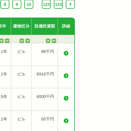
...
8
9
10
122
123
›
収年
建物区分
設備投資額
詳細
.1年
ビル
88千円
.1年
ビル
6916千円
.5年
ビル
6000千円
.1年
ビル
50千円