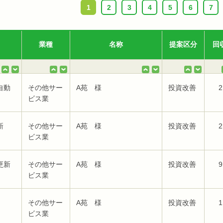
1
2
3
4
5
6
7
業種
名称
提案区分
回
自動
その他サー
A苑 様
投資改善
2
ビス業
新
その他サー
A苑 様
投資改善
2
ビス業
更新
その他サー
A苑 様
投資改善
9
ビス業
その他サー
A苑 様
投資改善
1
ビス業