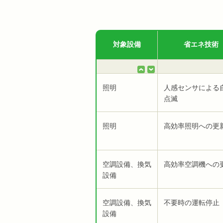
対象設備
省エネ技術
照明
人感センサによる
点滅
照明
高効率照明への更
空調設備、換気
高効率空調機への
設備
空調設備、換気
不要時の運転停止
設備