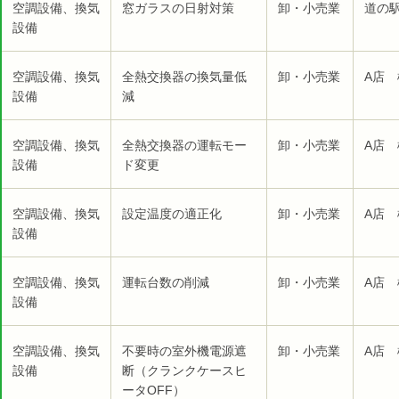
空調設備、換気
窓ガラスの日射対策
卸・小売業
道の
設備
空調設備、換気
全熱交換器の換気量低
卸・小売業
A店 
設備
減
空調設備、換気
全熱交換器の運転モー
卸・小売業
A店 
設備
ド変更
空調設備、換気
設定温度の適正化
卸・小売業
A店 
設備
空調設備、換気
運転台数の削減
卸・小売業
A店 
設備
空調設備、換気
不要時の室外機電源遮
卸・小売業
A店 
設備
断（クランクケースヒ
ータOFF）