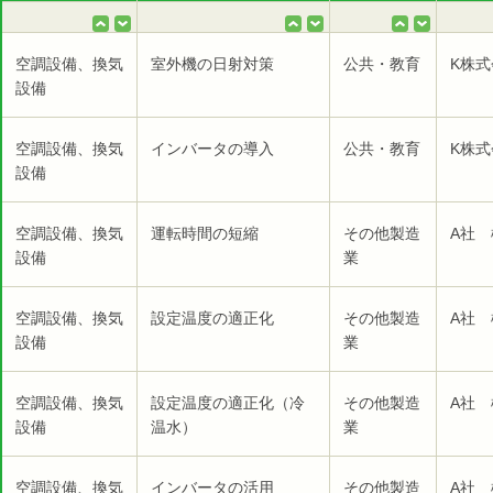
空調設備、換気
室外機の日射対策
公共・教育
K株
設備
空調設備、換気
インバータの導入
公共・教育
K株
設備
空調設備、換気
運転時間の短縮
その他製造
A社 
設備
業
空調設備、換気
設定温度の適正化
その他製造
A社 
設備
業
空調設備、換気
設定温度の適正化（冷
その他製造
A社 
設備
温水）
業
空調設備、換気
インバータの活用
その他製造
A社 