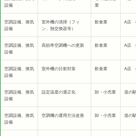
設備
業
空調設備、換気
室外機の清掃（フィ
飲食業
A店 
設備
ン、熱交換器等）
空調設備、換気
高効率空調機への更新
飲食業
A店 
設備
空調設備、換気
室外機の日射対策
飲食業
A店 
設備
空調設備、換気
設定温度の適正化
卸・小売業
道の
設備
空調設備、換気
空調機の運用方法改善
卸・小売業
道の
設備