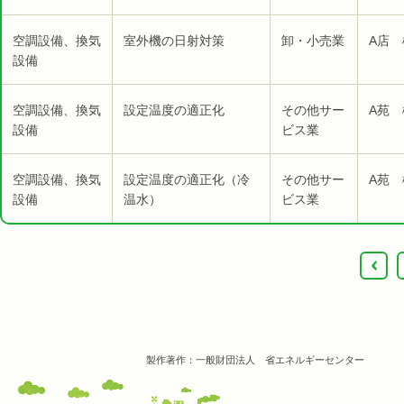
空調設備、換気
室外機の日射対策
卸・小売業
A店 
設備
空調設備、換気
設定温度の適正化
その他サー
A苑 
設備
ビス業
空調設備、換気
設定温度の適正化（冷
その他サー
A苑 
設備
温水）
ビス業
‹
製作著作：一般財団法人 省エネルギーセンター