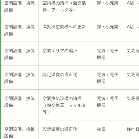
空調設備、換気
室内機の清掃（熱交換
卸・小売業
A店 
設備
器、フィルタ等）
空調設備、換気
高効率空調機への更新
卸・小売業
A店 
設備
空調設備、換気
空調エリアの縮小
電気・電子
気高電
設備
機器
空調設備、換気
設定温度の適正化
電気・電子
気高電
設備
機器
空調設備、換気
空調換気設備の清掃
電気・電子
気高電
設備
（熱交換器、フィルタ
機器
等）
空調設備、換気
設定温度の適正化
金属
N社 
設備