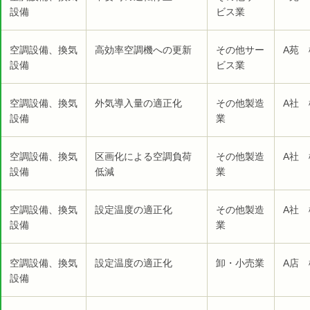
設備
ビス業
空調設備、換気
高効率空調機への更新
その他サー
A苑 
設備
ビス業
空調設備、換気
外気導入量の適正化
その他製造
A社 
設備
業
空調設備、換気
区画化による空調負荷
その他製造
A社 
設備
低減
業
空調設備、換気
設定温度の適正化
その他製造
A社 
設備
業
空調設備、換気
設定温度の適正化
卸・小売業
A店 
設備