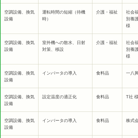
空調設備、換気
運転時間の短縮（待機
介護・福祉
社会福
設備
時）
別養
様
空調設備、換気
室外機への散水、日射
介護・福祉
社会福
設備
対策、移設
別養
様
空調設備、換気
インバータの導入
食料品
一八
設備
空調設備、換気
設定温度の適正化
食料品
T社 
設備
空調設備、換気
インバータの導入
食料品
株式会
設備