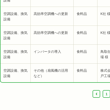
設備
空調設備、換気
高効率空調機への更新
食料品
K社 
設備
空調設備、換気
高効率空調機への更新
食料品
K社 
設備
空調設備、換気
インバータの導入
食料品
鳥取
設備
場 様
空調設備、換気
その他（扇風機の活用
食料品
株式
設備
など）
戸工場
‹
1