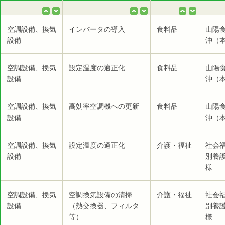
空調設備、換気
インバータの導入
食料品
山陽
設備
沖（本
空調設備、換気
設定温度の適正化
食料品
山陽
設備
沖（本
空調設備、換気
高効率空調機への更新
食料品
山陽
設備
沖（本
空調設備、換気
設定温度の適正化
介護・福祉
社会福
設備
別養
様
空調設備、換気
空調換気設備の清掃
介護・福祉
社会福
設備
（熱交換器、フィルタ
別養
等）
様