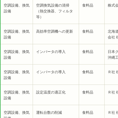
空調設備、換気
空調換気設備の清掃
食料品
株式会
設備
（熱交換器、フィルタ
等）
空調設備、換気
高効率空調機への更新
食料品
北海
設備
会社 
空調設備、換気
インバータの導入
食料品
日本
設備
沖縄工
空調設備、換気
インバータの導入
食料品
Ｒ社 
設備
空調設備、換気
設定温度の適正化
食料品
Ｒ社 
設備
空調設備、換気
運転台数の削減
食料品
Ｒ社 