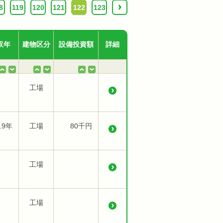
8
119
120
121
122
123
›
収年
建物区分
設備投資額
詳細
工場
.9年
工場
80千円
工場
工場