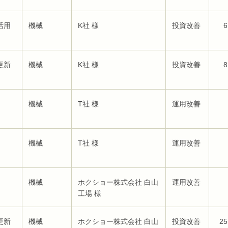
活用
機械
K社 様
投資改善
6
更新
機械
K社 様
投資改善
8
機械
T社 様
運用改善
機械
T社 様
運用改善
機械
ホクショー株式会社 白山
運用改善
工場 様
更新
機械
ホクショー株式会社 白山
投資改善
25