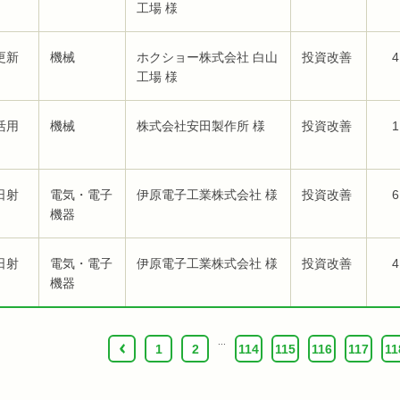
工場 様
更新
機械
ホクショー株式会社 白山
投資改善
4
工場 様
活用
機械
株式会社安田製作所 様
投資改善
1
日射
電気・電子
伊原電子工業株式会社 様
投資改善
6
機器
日射
電気・電子
伊原電子工業株式会社 様
投資改善
4
機器
...
‹
1
2
114
115
116
117
11