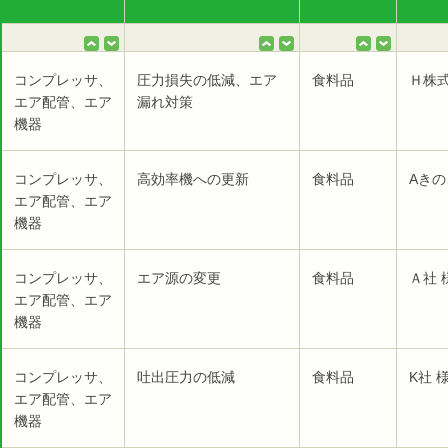
コンプレッサ、
圧力損失の低減、エア
食料品
Ｈ株式
エア配管、エア
漏れ対策
機器
コンプレッサ、
高効率機への更新
食料品
Aきの
エア配管、エア
機器
コンプレッサ、
エア源の変更
食料品
Ａ社 
エア配管、エア
機器
コンプレッサ、
吐出圧力の低減
食料品
K社 
エア配管、エア
機器