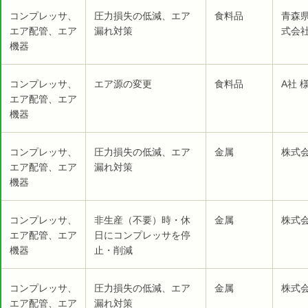
コンプレッサ、
圧力損失の低減、エア
食料品
青森
エア配管、エア
漏れ対策
式会社
機器
コンプレッサ、
エア源の変更
食料品
A社 
エア配管、エア
機器
コンプレッサ、
圧力損失の低減、エア
金属
株式会
エア配管、エア
漏れ対策
機器
コンプレッサ、
非生産（不要）時・休
金属
株式会
エア配管、エア
日にコンプレッサを停
機器
止・削減
コンプレッサ、
圧力損失の低減、エア
金属
株式会
エア配管、エア
漏れ対策