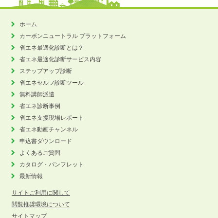
ホーム
カーボンニュートラル
プラットフォーム
省エネ最適化診断とは？
省エネ最適化診断サービス内容
ステップアップ診断
省エネセルフ診断ツール
無料講師派遣
省エネ診断事例
省エネ支援現場レポート
省エネ動画チャンネル
申込書ダウンロード
よくあるご質問
カタログ・パンフレット
最新情報
サイトご利用に関して
閲覧推奨環境について
サイトマップ