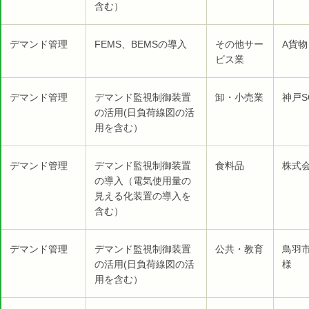
含む）
デマンド管理
FEMS、BEMSの導入
その他サー
A貨物
ビス業
デマンド管理
デマンド監視制御装置
卸・小売業
神戸S
の活用(日負荷線図の活
用を含む）
デマンド管理
デマンド監視制御装置
食料品
株式会
の導入（電気使用量の
見える化装置の導入を
含む）
デマンド管理
デマンド監視制御装置
公共・教育
鳥羽
の活用(日負荷線図の活
様
用を含む）