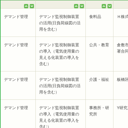
デマンド管理
デマンド監視制御装置
食料品
Ｈ株式
の活用(日負荷線図の活
用を含む）
デマンド管理
デマンド監視制御装置
公共・教育
倉敷
の導入（電気使用量の
署合同
見える化装置の導入を
含む）
デマンド管理
デマンド監視制御装置
介護・福祉
板橋
の活用(日負荷線図の活
用を含む）
デマンド管理
デマンド監視制御装置
事務所・研
Y研究
の導入（電気使用量の
究所
見える化装置の導入を
含む）