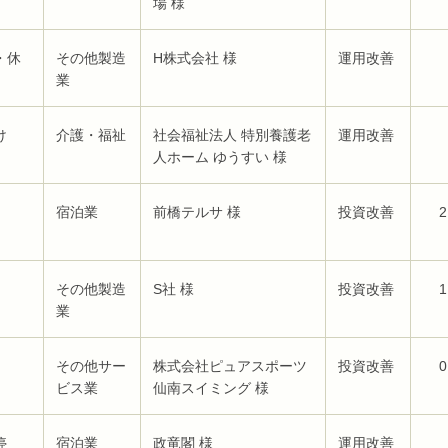
場 様
・休
その他製造
H株式会社 様
運用改善
業
け
介護・福祉
社会福祉法人 特別養護老
運用改善
人ホーム ゆうすい 様
宿泊業
前橋テルサ 様
投資改善
2
その他製造
S社 様
投資改善
1
業
その他サー
株式会社ピュアスポーツ
投資改善
0
ビス業
仙南スイミング 様
停
宿泊業
政竜閣 様
運用改善