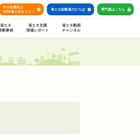
中小企業向け
省エネ診断員の
ひろば
専門員は
こちら
WEB省エネセミナー
省エネ
省エネ支援
省エネ動画
診断事例
現場レポート
チャンネル