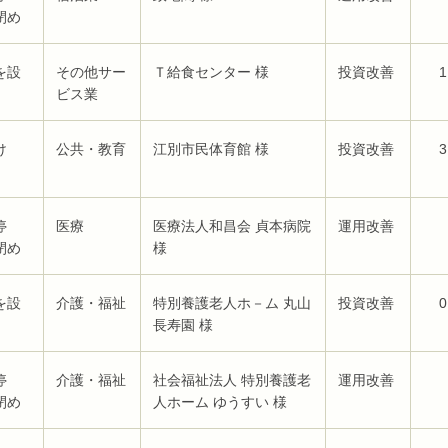
閉め
を設
その他サー
Ｔ給食センター 様
投資改善
1
ビス業
け
公共・教育
江別市民体育館 様
投資改善
3
停
医療
医療法人和昌会 貞本病院
運用改善
閉め
様
を設
介護・福祉
特別養護老人ホ－ム 丸山
投資改善
0
長寿園 様
停
介護・福祉
社会福祉法人 特別養護老
運用改善
閉め
人ホーム ゆうすい 様