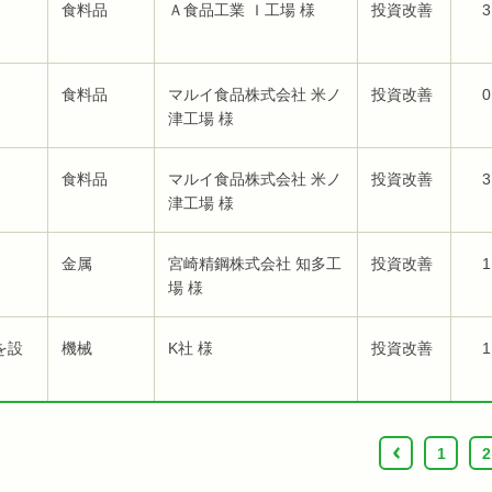
食料品
Ａ食品工業 Ｉ工場 様
投資改善
3
食料品
マルイ食品株式会社 米ノ
投資改善
0
津工場 様
食料品
マルイ食品株式会社 米ノ
投資改善
3
津工場 様
金属
宮崎精鋼株式会社 知多工
投資改善
1
場 様
を設
機械
K社 様
投資改善
1
‹
1
2