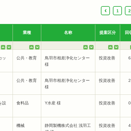
‹
1
2
業種
名称
提案区分
回
カッ
公共・教育
鳥羽市相差浄化センター
投資改善
6
様
公共・教育
鳥羽市相差浄化センター
投資改善
2
様
を設
食料品
Y水産 様
投資改善
0
機械
静岡製機株式会社 浅羽工
投資改善
4