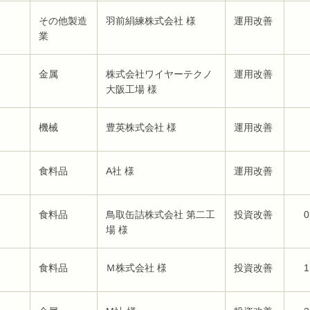
その他製造
羽前絹練株式会社 様
運用改善
業
金属
株式会社ワイヤーテクノ
運用改善
大阪工場 様
機械
豊英株式会社 様
運用改善
食料品
A社 様
運用改善
食料品
鳥取缶詰株式会社 第二工
投資改善
0
場 様
食料品
Ｍ株式会社 様
投資改善
1