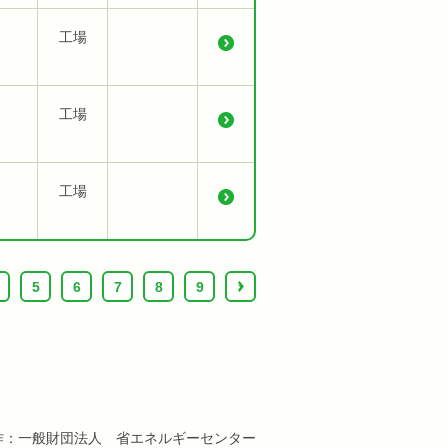
工場
工場
工場
5
6
7
8
9
›
作：一般財団法人 省エネルギーセンター