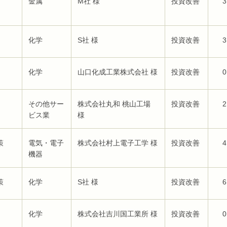
金属
M社 様
投資改善
3
化学
S社 様
投資改善
3
化学
山口化成工業株式会社 様
投資改善
0
その他サー
株式会社丸和 桃山工場
投資改善
2
ビス業
様
策
電気・電子
株式会社村上電子工学 様
投資改善
4
機器
策
化学
S社 様
投資改善
6
化学
株式会社吉川国工業所 様
投資改善
0