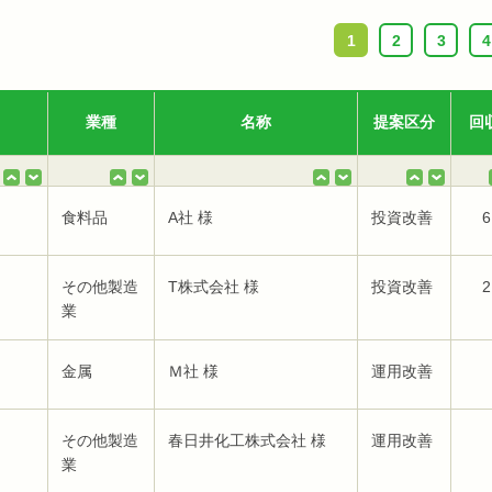
1
2
3
4
業種
名称
提案区分
回
食料品
A社 様
投資改善
6
その他製造
T株式会社 様
投資改善
2
業
金属
Ｍ社 様
運用改善
その他製造
春日井化工株式会社 様
運用改善
業