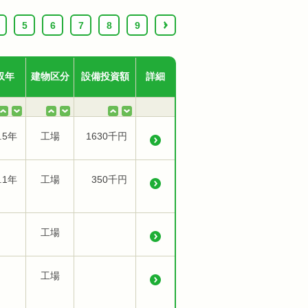
5
6
7
8
9
›
収年
建物区分
設備投資額
詳細
.5年
工場
1630千円
.1年
工場
350千円
工場
工場