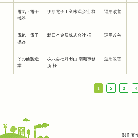
電気・電子
伊原電子工業株式会社 様
運用改善
機器
電気・電子
新日本金属株式会社 様
運用改善
機器
その他製造
株式会社丹羽由 南濃事務
運用改善
業
所 様
1
2
3
4
製作著