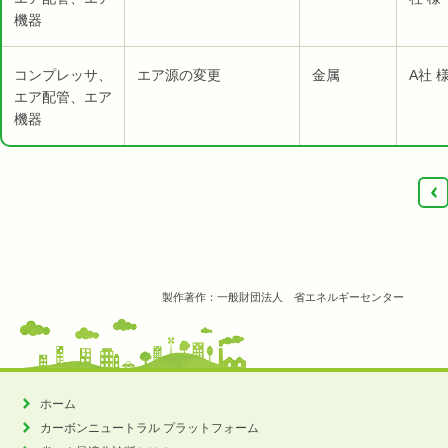
機器
コンプレッサ、
エア源の変更
金属
A社 
エア配管、エア
機器
‹
製作著作：一般財団法人 省エネルギーセンター
ホーム
カーボンニュートラル
プラットフォーム