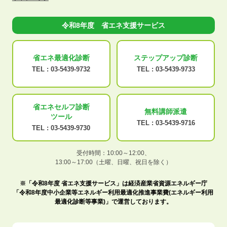
令和8年度 省エネ支援サービス
省エネ最適化
診断
ステップアップ
診断
TEL :
03-5439-9732
TEL :
03-5439-9733
省エネセルフ診断
無料講師派遣
ツール
TEL :
03-5439-9716
TEL :
03-5439-9730
受付時間：10:00～12:00、
13:00～17:00（土曜、日曜、祝日を除く）
※「令和8年度 省エネ支援サービス」は経済産業省資源エネルギー庁
「令和8年度中小企業等エネルギー利用最適化推進事業費(エネルギー利用
最適化診断等事業)」で運営しております。