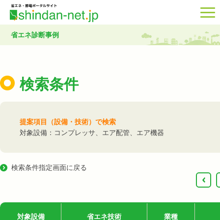
省エネ診断事例
検索条件
提案項目（設備・技術）で検索
対象設備：コンプレッサ、エア配管、エア機器
検索条件指定画面に戻る
‹
対象設備
省エネ技術
業種