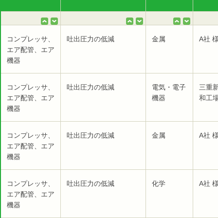
コンプレッサ、
吐出圧力の低減
金属
A社 
エア配管、エア
機器
コンプレッサ、
吐出圧力の低減
電気・電子
三重
エア配管、エア
機器
和工場
機器
コンプレッサ、
吐出圧力の低減
金属
A社 
エア配管、エア
機器
コンプレッサ、
吐出圧力の低減
化学
A社 
エア配管、エア
機器