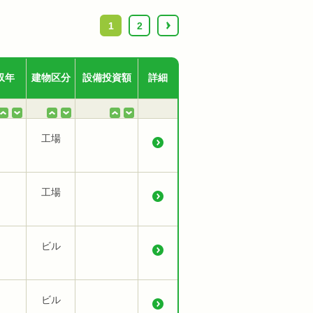
1
2
›
収年
建物区分
設備投資額
詳細
工場
工場
ビル
ビル