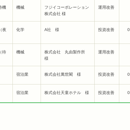
待機
機械
フジイコーポレーション
運用改善
株式会社 様
（夜
化学
A社 様
投資改善
0
（待
機械
株式会社 丸由製作所
運用改善
様
宿泊業
株式会社萬世閣 様
投資改善
0
宿泊業
株式会社天童ホテル 様
投資改善
0