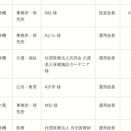
待機
事務所・研
N社 様
投資改善
0
究所
待機
事務所・研
Aビル 様
運用改善
究所
待機
介護・福祉
社団医療法人呉羽会 介護
運用改善
老人保健施設ガーデニア
様
公共・教育
A大学 様
運用改善
の電
事務所・研
M社 様
運用改善
究所
待機
医療
社団医療法人 河北医療財
運用改善