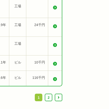
工場
.9年
工場
24千円
工場
.1年
ビル
10千円
.6年
ビル
116千円
1
2
›