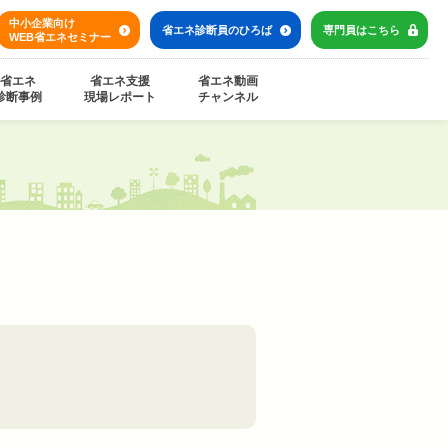
中小企業向け
省エネ診断員の
ひろば
専門員は
こちら
WEB省エネセミナー
省エネ
省エネ支援
省エネ動画
診断事例
現場レポート
チャンネル