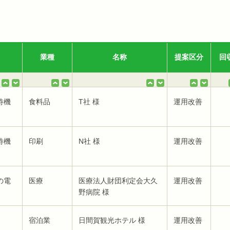
業種
名称
提案区分
回
待機
食料品
T社 様
運用改善
待機
印刷
N社 様
運用改善
の電
医療
医療法人財団利定会大久
運用改善
野病院 様
宿泊業
日間賀観光ホテル 様
運用改善