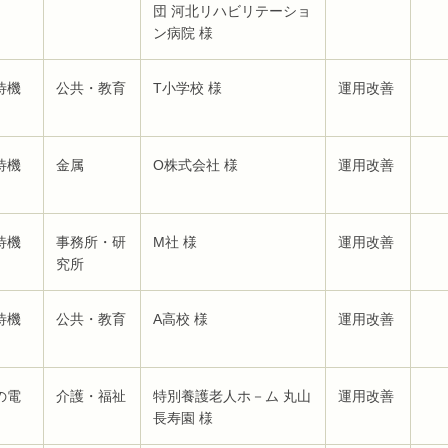
団 河北リハビリテーショ
ン病院 様
待機
公共・教育
T小学校 様
運用改善
待機
金属
O株式会社 様
運用改善
待機
事務所・研
M社 様
運用改善
究所
待機
公共・教育
A高校 様
運用改善
の電
介護・福祉
特別養護老人ホ－ム 丸山
運用改善
長寿園 様