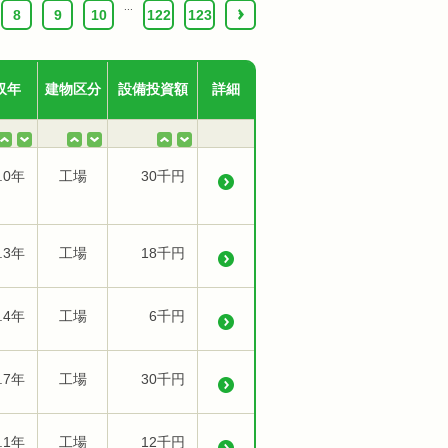
...
8
9
10
122
123
›
収年
建物区分
設備投資額
詳細
.0年
工場
30千円
.3年
工場
18千円
.4年
工場
6千円
.7年
工場
30千円
.1年
工場
12千円