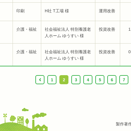
印刷
H社 T工場 様
運用改善
介護・福祉
社会福祉法人 特別養護老
投資改善
1
人ホーム ゆうすい 様
介護・福祉
社会福祉法人 特別養護老
投資改善
0
人ホーム ゆうすい 様
‹
1
2
3
4
5
6
7
製作著