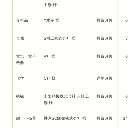
工場 様
食料品
Y水産 様
投資改善
0
金属
S機工株式会社 様
投資改善
3
電気・電子
A社 様
投資改善
0
機器
化学
C社 様
運用改善
機械
山陽精機株式会社 三崎工
投資改善
0
場 様
卸・小売業
神戸SC開発株式会社 様
投資改善
14