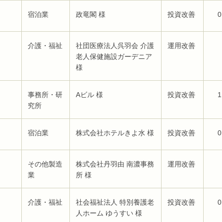
宿泊業
政竜閣 様
投資改善
0
介護・福祉
社団医療法人呉羽会 介護
運用改善
老人保健施設ガーデニア
様
事務所・研
Aビル 様
投資改善
1
究所
宿泊業
株式会社ホテルきよ水 様
投資改善
0
その他製造
株式会社丹羽由 南濃事務
運用改善
業
所 様
介護・福祉
社会福祉法人 特別養護老
投資改善
0
人ホーム ゆうすい 様