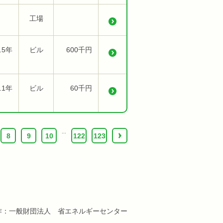
工場
.5年
ビル
600千円
.1年
ビル
60千円
...
8
9
10
122
123
›
作：一般財団法人 省エネルギーセンター