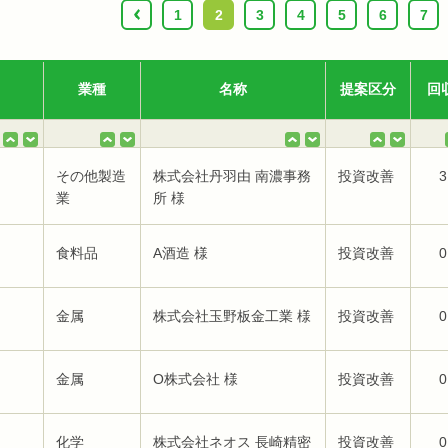
‹
1
2
3
4
5
6
7
業種
名称
提案区分
回
その他製造
株式会社丹羽由 南濃事務
投資改善
3
業
所 様
食料品
A酒造 様
投資改善
0
金属
株式会社玉野板金工業 様
投資改善
0
金属
O株式会社 様
投資改善
0
化学
株式会社ネオス 長崎精密
投資改善
0