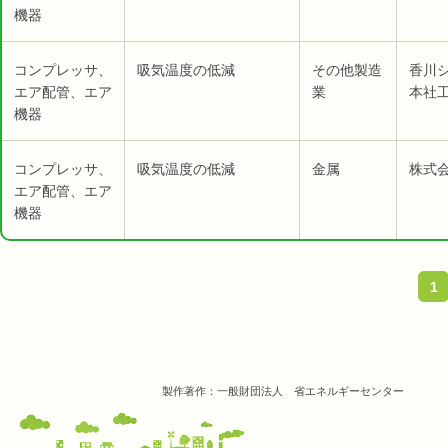
機器
コンプレッサ、
吸気温度の低減
その他製造
香川
エア配管、エア
業
本社工
機器
コンプレッサ、
吸気温度の低減
金属
株式
エア配管、エア
機器
1
製作著作：一般財団法人 省エネルギーセンター