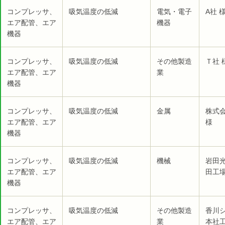
コンプレッサ、
吸気温度の低減
電気・電子
A社 
エア配管、エア
機器
機器
コンプレッサ、
吸気温度の低減
その他製造
Ｔ社 
エア配管、エア
業
機器
コンプレッサ、
吸気温度の低減
金属
株式
エア配管、エア
様
機器
コンプレッサ、
吸気温度の低減
機械
岩田
エア配管、エア
田工場
機器
コンプレッサ、
吸気温度の低減
その他製造
香川
エア配管、エア
業
本社工