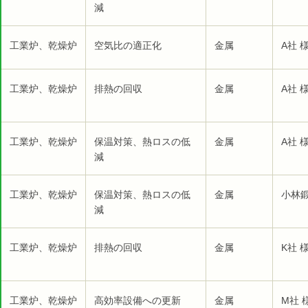
減
工業炉、乾燥炉
空気比の適正化
金属
A社 
工業炉、乾燥炉
排熱の回収
金属
A社 
工業炉、乾燥炉
保温対策、熱ロスの低
金属
A社 
減
工業炉、乾燥炉
保温対策、熱ロスの低
金属
小林鍛
減
工業炉、乾燥炉
排熱の回収
金属
K社 
工業炉、乾燥炉
高効率設備への更新
金属
M社 