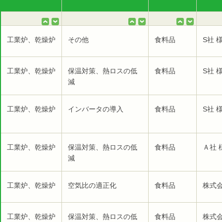
工業炉、乾燥炉
その他
食料品
S社 
工業炉、乾燥炉
保温対策、熱ロスの低
食料品
S社 
減
工業炉、乾燥炉
インバータの導入
食料品
S社 
工業炉、乾燥炉
保温対策、熱ロスの低
食料品
Ａ社 
減
工業炉、乾燥炉
空気比の適正化
食料品
株式会
工業炉、乾燥炉
保温対策、熱ロスの低
食料品
株式会