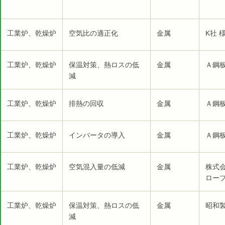
工業炉、乾燥炉
空気比の適正化
金属
K社 
工業炉、乾燥炉
保温対策、熱ロスの低
金属
Ａ鋼板
減
工業炉、乾燥炉
排熱の回収
金属
Ａ鋼板
工業炉、乾燥炉
インバータの導入
金属
Ａ鋼板
工業炉、乾燥炉
空気混入量の低減
金属
株式
ロープ
工業炉、乾燥炉
保温対策、熱ロスの低
金属
昭和製
減