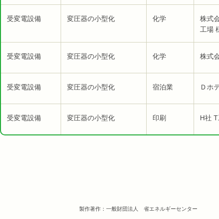
受変電設備
変圧器の小型化
化学
株式
工場 
受変電設備
変圧器の小型化
化学
株式会
受変電設備
変圧器の小型化
宿泊業
Ｄホテ
受変電設備
変圧器の小型化
印刷
H社 
製作著作：一般財団法人 省エネルギーセンター