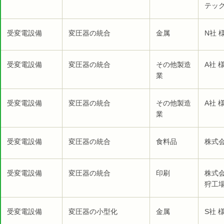
テック
受変電設備
変圧器の統合
金属
N社 
受変電設備
変圧器の統合
その他製造
A社 
業
受変電設備
変圧器の統合
その他製造
A社 
業
受変電設備
変圧器の統合
食料品
株式
受変電設備
変圧器の統合
印刷
株式
狩工
受変電設備
変圧器の小型化
金属
S社 