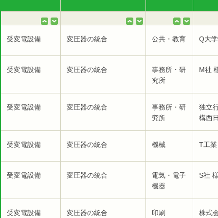
受変電設備
変圧器の統合
公共・教育
Q大学
受変電設備
変圧器の統合
事務所・研
M社 
究所
受変電設備
変圧器の統合
事務所・研
独立
究所
構西日
受変電設備
変圧器の統合
機械
T工業
受変電設備
変圧器の統合
電気・電子
S社 
機器
受変電設備
変圧器の統合
印刷
株式