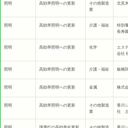
照明
高効率照明への更新
その他製造
北見
業
照明
高効率照明への更新
介護・福祉
特別
長寿園
照明
高効率照明への更新
化学
エス
会社 
照明
高効率照明への更新
介護・福祉
板橋
照明
高効率照明への更新
金属
株式
照明
高効率照明への更新
その他製造
香川
業
社 
照明
誘導灯の高効率化更新
その他製造
香川