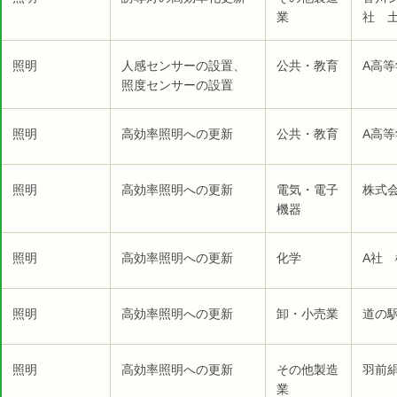
業
社 
照明
人感センサーの設置、
公共・教育
A高等
照度センサーの設置
照明
高効率照明への更新
公共・教育
A高等
照明
高効率照明への更新
電気・電子
株式
機器
照明
高効率照明への更新
化学
A社 
照明
高効率照明への更新
卸・小売業
道の
照明
高効率照明への更新
その他製造
羽前絹
業