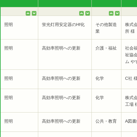
照明
蛍光灯用安定器のHf化
その他製造
株式
業
所 様
照明
高効率照明への更新
介護・福祉
社会
祉協
ム や
照明
高効率照明への更新
化学
C社 
照明
高効率照明への更新
化学
株式
工場 
照明
高効率照明への更新
公共・教育
A図書