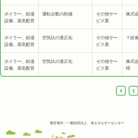
ボイラー、給湯
運転台数の削減
その他サー
株式
設備、蒸気配管
ビス業
ボイラー、給湯
空気比の適正化
その他サー
Ｔ給食
設備、蒸気配管
ビス業
ボイラー、給湯
空気比の適正化
その他サー
株式
設備、蒸気配管
ビス業
様
‹
1
製作著作：一般財団法人 省エネルギーセンター