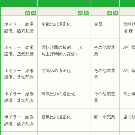
ボイラー、給湯
空気比の適正化
金属
宮崎
設備、蒸気配管
場 様
ボイラー、給湯
運転時間の短縮 （立
その他製造
A社 
設備、蒸気配管
ち上げ時間の変更）
業
ボイラー、給湯
空気比の適正化
その他製造
A社 
設備、蒸気配管
業
ボイラー、給湯
蒸気圧力の適正化
その他製造
S社 
設備、蒸気配管
業
ボイラー、給湯
空気比の適正化
卸・小売業
協同
設備、蒸気配管