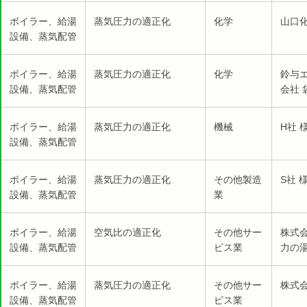
ボイラー、給湯
蒸気圧力の適正化
化学
山口
設備、蒸気配管
ボイラー、給湯
蒸気圧力の適正化
化学
鈴与
設備、蒸気配管
会社 
ボイラー、給湯
蒸気圧力の適正化
機械
H社 
設備、蒸気配管
ボイラー、給湯
蒸気圧力の適正化
その他製造
S社 
設備、蒸気配管
業
ボイラー、給湯
空気比の適正化
その他サー
株式
設備、蒸気配管
ビス業
力の湯
ボイラー、給湯
蒸気圧力の適正化
その他サー
株式
設備、蒸気配管
ビス業