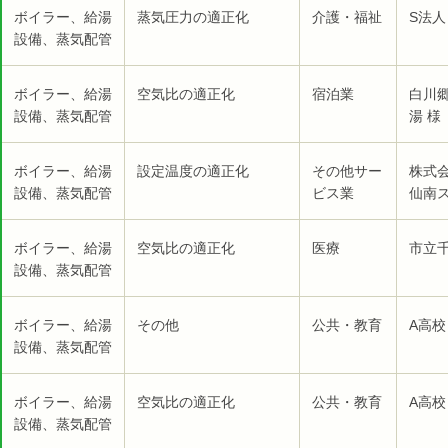
ボイラー、給湯
蒸気圧力の適正化
介護・福祉
S法人
設備、蒸気配管
ボイラー、給湯
空気比の適正化
宿泊業
白川
設備、蒸気配管
湯 様
ボイラー、給湯
設定温度の適正化
その他サー
株式
設備、蒸気配管
ビス業
仙南ス
ボイラー、給湯
空気比の適正化
医療
市立千
設備、蒸気配管
ボイラー、給湯
その他
公共・教育
A高校
設備、蒸気配管
ボイラー、給湯
空気比の適正化
公共・教育
A高校
設備、蒸気配管