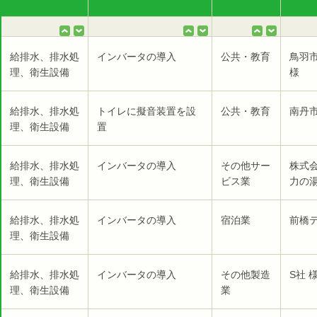
給排水、排水処
インバータの導入
公共・教育
鳥羽
理、衛生設備
様
給排水、排水処
トイレに擬音装置を設
公共・教育
南丹
理、衛生設備
置
給排水、排水処
インバータの導入
その他サー
株式
理、衛生設備
ビス業
力の湯
給排水、排水処
インバータの導入
宿泊業
前橋テ
理、衛生設備
給排水、排水処
インバータの導入
その他製造
S社 
理、衛生設備
業