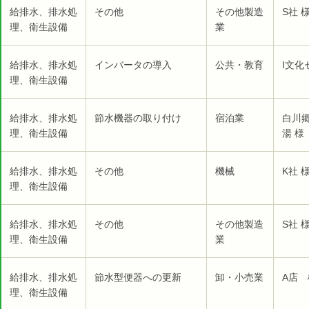
給排水、排水処
その他
その他製造
S社 
理、衛生設備
業
給排水、排水処
インバータの導入
公共・教育
I文化
理、衛生設備
給排水、排水処
節水機器の取り付け
宿泊業
白川
理、衛生設備
湯 様
給排水、排水処
その他
機械
K社 
理、衛生設備
給排水、排水処
その他
その他製造
S社 
理、衛生設備
業
給排水、排水処
節水型便器への更新
卸・小売業
A店 
理、衛生設備