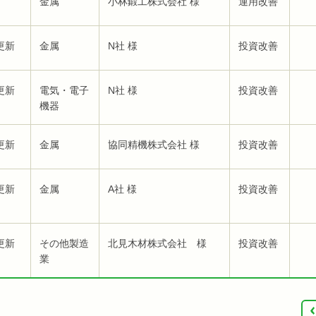
金属
小林鍛工株式会社 様
運用改善
更新
金属
N社 様
投資改善
更新
電気・電子
N社 様
投資改善
機器
更新
金属
協同精機株式会社 様
投資改善
更新
金属
A社 様
投資改善
更新
その他製造
北見木材株式会社 様
投資改善
業
‹