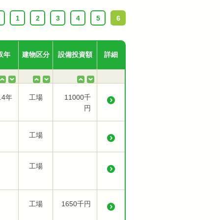
1
2
3
4
5
6
収年
建物区分
設備投資額
詳細
.4年
工場
11000千
円
工場
工場
工場
1650千円