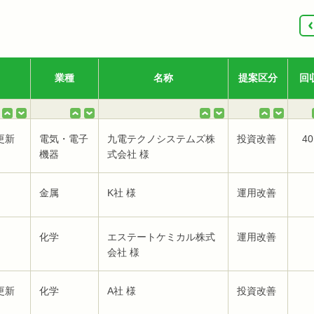
‹
業種
名称
提案区分
回
更新
電気・電子
九電テクノシステムズ株
投資改善
40
機器
式会社 様
金属
K社 様
運用改善
化学
エステートケミカル株式
運用改善
会社 様
更新
化学
A社 様
投資改善