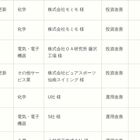
更新
化学
株式会社モミモ 様
投資改善
化学
株式会社モミモ 様
投資改善
電気・電子
株式会社ＯＡ研究所 藤沢
投資改善
機器
工場 様
更新
その他サー
株式会社ピュアスポーツ
投資改善
ビス業
仙南スイミング 様
化学
U社 様
運用改善
電気・電子
S社 様
運用改善
機器