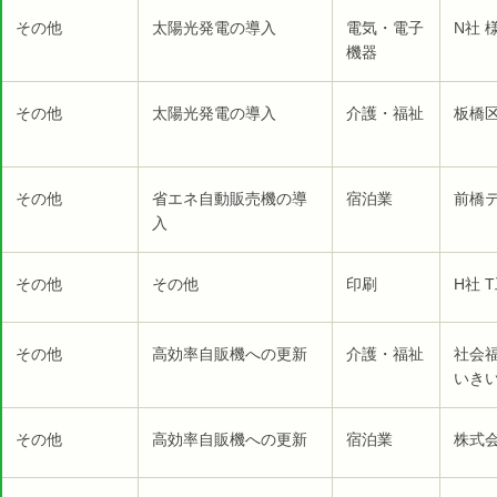
その他
太陽光発電の導入
電気・電子
N社 
機器
その他
太陽光発電の導入
介護・福祉
板橋
その他
省エネ自動販売機の導
宿泊業
前橋テ
入
その他
その他
印刷
H社 
その他
高効率自販機への更新
介護・福祉
社会
いき
その他
高効率自販機への更新
宿泊業
株式