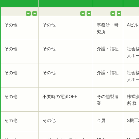
その他
その他
事務所・研
Aビル
究所
その他
その他
介護・福祉
社会
人ホー
その他
その他
介護・福祉
社会
人ホー
その他
不要時の電源OFF
その他製造
株式
業
所 様
その他
その他
金属
S機工