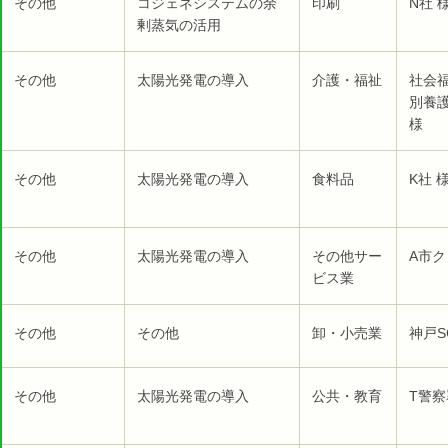
その他
コジェネシステムの余
印刷
N社 
剰蒸気の活用
その他
太陽光発電の導入
介護・福祉
社会福
別養
様
その他
太陽光発電の導入
食料品
K社 
その他
太陽光発電の導入
その他サー
A市ク
ビス業
その他
その他
卸・小売業
神戸S
その他
太陽光発電の導入
公共・教育
T警察