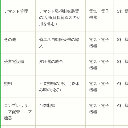
デマンド管理
デマンド監視制御装置
電気・電子
S社 
の活用(日負荷線図の活
機器
用を含む）
その他
省エネ自動販売機の導
電気・電子
S社 
入
機器
受変電設備
変圧器の統合
電気・電子
S社 
機器
照明
不要照明の消灯（昼休
電気・電子
A社 
み時の消灯）
機器
コンプレッサ、
台数制御
電気・電子
A社 
エア配管、エア
機器
機器