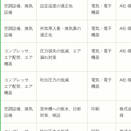
空調設備、換気
設定温度の適正化
電気・電子
A社 
設備
機器
空調設備、換気
外気導入量・換気量の
電気・電子
A社 
設備
適正化
機器
コンプレッサ、
圧力損失の低減、エア
電気・電子
A社 
エア配管、エア
漏れ対策
機器
機器
コンプレッサ、
吐出圧力の低減
電気・電子
A社 
エア配管、エア
機器
機器
空調設備、換気
室外機への散水、日射
印刷
株式会
設備
対策、移設
様