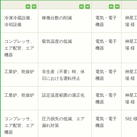
冷凍冷蔵設備、
稼働台数の削減
電気・電子
神星
冷却設備
機器
場 様
コンプレッサ、
吸気温度の低減
電気・電子
神星
エア配管、エア
機器
場 様
機器
工業炉、乾燥炉
非生産（不要）時、休
電気・電子
神星
日における運転停止
機器
場 様
工業炉、乾燥炉
設定温度範囲の適正化
電気・電子
神星
機器
場 様
コンプレッサ、
圧力損失の低減、エア
電気・電子
S社 
エア配管、エア
漏れ対策
機器
機器