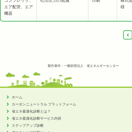
コンプレッサ、
吐出圧力の低減
印刷
株式会
エア配管、エア
様
機器
‹
製作著作：一般財団法人 省エネルギーセンター
ホーム
カーボンニュートラル
プラットフォーム
省エネ最適化診断とは？
省エネ最適化診断サービス内容
ステップアップ診断