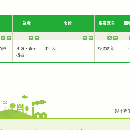
業種
名称
提案区分
回
の熱
電気・電子
S社 様
投資改善
2
機器
製作著