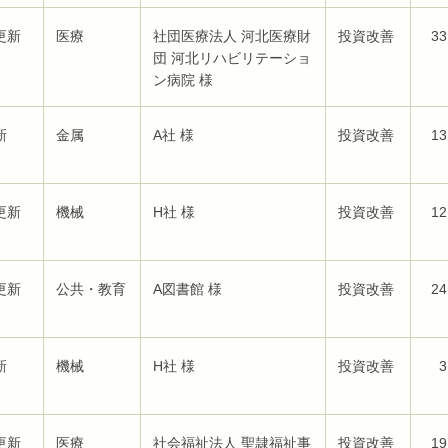
更新
医療
社団医療法人 河北医療財
投資改善
33
団 河北リハビリテーショ
ン病院 様
新
金属
A社 様
投資改善
13
更新
機械
H社 様
投資改善
12
更新
公共・教育
A図書館 様
投資改善
24
新
機械
H社 様
投資改善
3
更新
医療
社会福祉法人 聖隷福祉事
投資改善
19