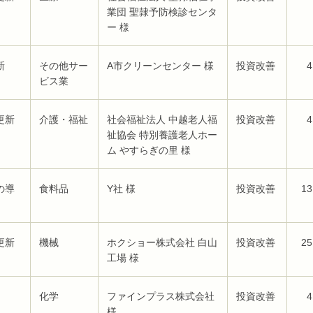
業団 聖隷予防検診センタ
ー 様
新
その他サー
A市クリーンセンター 様
投資改善
4
ビス業
更新
介護・福祉
社会福祉法人 中越老人福
投資改善
4
祉協会 特別養護老人ホー
ム やすらぎの里 様
の導
食料品
Y社 様
投資改善
13
更新
機械
ホクショー株式会社 白山
投資改善
25
工場 様
化学
ファインプラス株式会社
投資改善
4
様