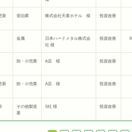
更新
宿泊業
株式会社天童ホテル 様
投資改善
金属
日本ハードメタル株式会
投資改善
9
社 様
卸・小売業
A店 様
投資改善
更新
卸・小売業
A店 様
投資改善
新
その他製造
S社 様
投資改善
業