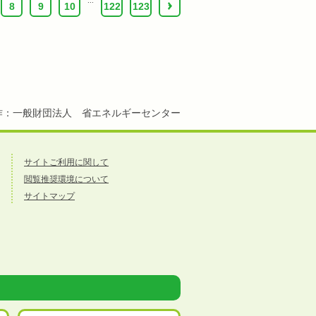
...
8
9
10
122
123
›
作：一般財団法人 省エネルギーセンター
サイトご利用に関して
閲覧推奨環境について
サイトマップ