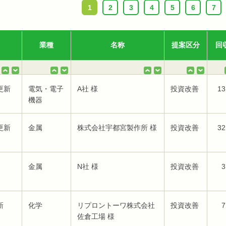
1
2
3
4
5
6
7
業種
名称
提案区分
回
更新
電気・電子
A社 様
投資改善
13
機器
更新
金属
株式会社宇都宮製作所 様
投資改善
32
金属
N社 様
投資改善
3
新
化学
リプロントーワ株式会社
投資改善
7
佐倉工場 様