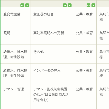
受変電設備
変圧器の統合
公共・教育
鳥羽
様
照明
高効率照明への更新
公共・教育
鳥羽
様
給排水、排水処
その他
公共・教育
鳥羽
理、衛生設備
様
給排水、排水処
インバータの導入
公共・教育
鳥羽
理、衛生設備
様
デマンド管理
デマンド監視制御装置
公共・教育
鳥羽
の活用(日負荷線図の活
様
用を含む）