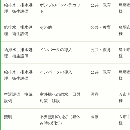
給排水、排水処
ポンプのインペラカッ
公共・教育
鳥羽
理、衛生設備
ト
様
給排水、排水処
その他
公共・教育
鳥羽
理、衛生設備
様
給排水、排水処
インバータの導入
公共・教育
鳥羽
理、衛生設備
様
給排水、排水処
インバータの導入
公共・教育
鳥羽
理、衛生設備
様
空調設備、換気
室外機への散水、日射
医療
Ａ市
設備
対策、移設
様
照明
不要照明の消灯（昼休
医療
Ａ市
み時の消灯）
様