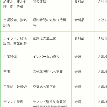
給排水、排水処
間欠運転
食料品
Ａ社 
理、衛生設備
空調設備、換気
運転時間の短縮（待機
食料品
Ａ社 
設備
時）
ボイラー、給湯
空気比の適正化
食料品
Ａ社 
設備、蒸気配管
生産設備
インバータの導入
金属
Ａ鋼板
照明
高効率照明への更新
金属
Ａ鋼板
工業炉、乾燥炉
空気比の適正化
金属
Ａ鋼板
デマンド管理
デマンド監視制御装置
金属
Ａ鋼板