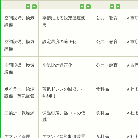
空調設備、換気
季節による設定温度変
公共・教育
Ａ市庁
設備
更
空調設備、換気
設定温度の適正化
公共・教育
Ａ市庁
設備
空調設備、換気
空気比の適正化
公共・教育
Ａ市庁
設備
ボイラー、給湯
蒸気ドレンの回収、排
食料品
Ａ社 
設備、蒸気配管
熱利用
工業炉、乾燥炉
保温対策、熱ロスの低
食料品
Ａ社 
減
デマンド管理
デマンド監視制御装置
食料品
Ａ社 