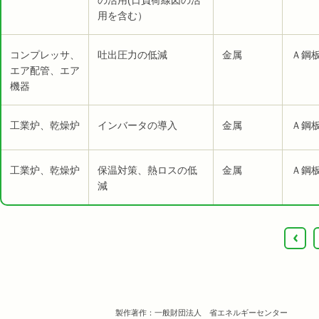
の活用(日負荷線図の活
用を含む）
コンプレッサ、
吐出圧力の低減
金属
Ａ鋼板
エア配管、エア
機器
工業炉、乾燥炉
インバータの導入
金属
Ａ鋼板
工業炉、乾燥炉
保温対策、熱ロスの低
金属
Ａ鋼板
減
‹
製作著作：一般財団法人 省エネルギーセンター