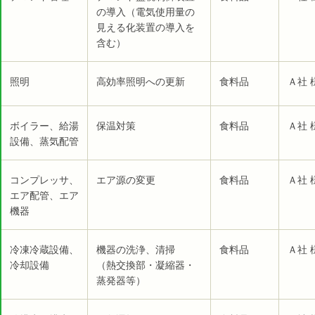
の導入（電気使用量の
見える化装置の導入を
含む）
照明
高効率照明への更新
食料品
Ａ社 
ボイラー、給湯
保温対策
食料品
Ａ社 
設備、蒸気配管
コンプレッサ、
エア源の変更
食料品
Ａ社 
エア配管、エア
機器
冷凍冷蔵設備、
機器の洗浄、清掃
食料品
Ａ社 
冷却設備
（熱交換部・凝縮器・
蒸発器等）