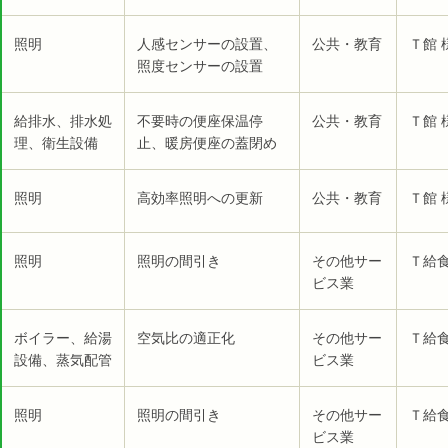
照明
人感センサーの設置、
公共・教育
Ｔ館 
照度センサーの設置
給排水、排水処
不要時の便座保温停
公共・教育
Ｔ館 
理、衛生設備
止、暖房便座の蓋閉め
照明
高効率照明への更新
公共・教育
Ｔ館 
照明
照明の間引き
その他サー
Ｔ給食
ビス業
ボイラー、給湯
空気比の適正化
その他サー
Ｔ給食
設備、蒸気配管
ビス業
照明
照明の間引き
その他サー
Ｔ給食
ビス業