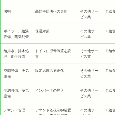
照明
高効率照明への更新
その他サー
Ｔ給食
ビス業
ボイラー、給湯
保温対策
その他サー
Ｔ給食
設備、蒸気配管
ビス業
給排水、排水処
トイレに擬音装置を設
その他サー
Ｔ給食
理、衛生設備
置
ビス業
空調設備、換気
設定温度の適正化
その他サー
Ｔ給食
設備
ビス業
空調設備、換気
インバータの導入
その他サー
Ｔ給食
設備
ビス業
デマンド管理
デマンド監視制御装置
その他サー
Ｔ給食