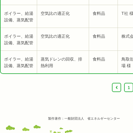
ボイラー、給湯
空気比の適正化
食料品
T社 
設備、蒸気配管
ボイラー、給湯
空気比の適正化
食料品
株式
設備、蒸気配管
ボイラー、給湯
蒸気ドレンの回収、排
食料品
鳥取
設備、蒸気配管
熱利用
場 様
‹
1
製作著作：一般財団法人 省エネルギーセンター