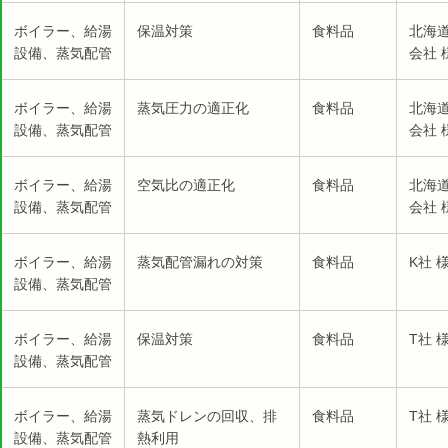
ボイラー、給湯
保温対策
食料品
北海
設備、蒸気配管
会社 
ボイラー、給湯
蒸気圧力の適正化
食料品
北海
設備、蒸気配管
会社 
ボイラー、給湯
空気比の適正化
食料品
北海
設備、蒸気配管
会社 
ボイラー、給湯
蒸気配管漏れの対策
食料品
K社 
設備、蒸気配管
ボイラー、給湯
保温対策
食料品
T社 
設備、蒸気配管
ボイラー、給湯
蒸気ドレンの回収、排
食料品
T社 
設備、蒸気配管
熱利用