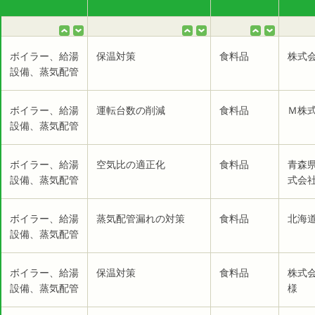
ボイラー、給湯
保温対策
食料品
株式会
設備、蒸気配管
ボイラー、給湯
運転台数の削減
食料品
Ｍ株式
設備、蒸気配管
ボイラー、給湯
空気比の適正化
食料品
青森
設備、蒸気配管
式会社
ボイラー、給湯
蒸気配管漏れの対策
食料品
北海
設備、蒸気配管
ボイラー、給湯
保温対策
食料品
株式
設備、蒸気配管
様